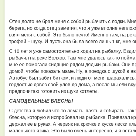
Отец долго не брал меня с собой рыбачить с лодки. Мн
берега, но когда отец заметил, что я уже вполне непло
взял меня с собой. Это было нечто! Именно там, на рек
трофей − щуку. И пусть она была всего лишь 1 кг, мне 
С 10 лет я уже самостоятельно ходил на рыбалку. Езд
рыбачил на реке Волхов. Там мне удалось как-то пойм
мне ее помогали сидящие рядом дядьки-рыбаки. Они пр
домой, чтобы показать маме. Ну, а поездка с щукой в а
Автобус был забит битком, и люди от меня шарахались, 
гордостью довез свой улов до дома, а после мы ели вк
предпочитаю готовить из щуки котлеты.
САМОДЕЛЬНЫЕ БЛЕСНЫ
С детства я любил что-то ломать, паять и собирать. Та
блесна, которую я испробовал на рыбалке. Привязал крю
держал ее в руках. А червяк на крючке и куске лески п
маленького язика. Это было очень интересно, и я оста