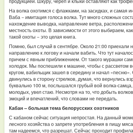
продукцией. Шкуру, череп и клыки оставляют как троф
На волка охотимся с флажками, на засидках, и самая ин
Ваба − имитация голоса волка. Тут много сложных со
нахождение выводка, направление ветра, расположени
местность охоты. В зависимости от этого выбираем, как
такой охоты − это целая книга.
Помню, был случай в сентябре. Около 21:00 приехали 
направлению к логову и начали вабить. Что тут начало
причем с явным приближением. От такого мурашки сами
холодок. Мы поспешили к машине, чтобы с рассветом в
кругом, вабильщик зашел в середину и начал «песню».
двинулись в сторону стрелков, думая, что вернулись в
буквально 100 м, послышался грубый вой волка-самца,
молодых, увел стаю. Несмотря на то, что добыть волков
эмоций и впечатлений, что словами не передать.
Кабан – больная тема белорусских охотников
С кабаном сейчас ситуация непростая. На данный моме
лесного хозяйства о запрете употребления в пищу мяса 
там надеемся, что разрешат. Сейчас проходит профила