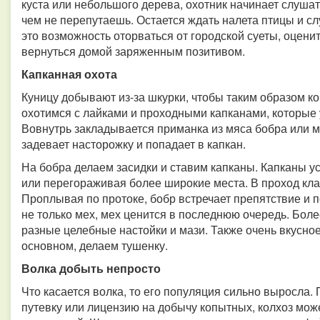
куста или небольшого дерева, охотник начинает слушат
чем не перепутаешь. Остается ждать налета птицы и сл
это возможность оторваться от городской суеты, оценит
вернуться домой заряженным позитивом.
Капканная охота
Куницу добывают из-за шкурки, чтобы таким образом ко
охотимся с лайками и проходными капканами, которые
Вовнутрь закладывается приманка из мяса бобра или ме
задевает насторожку и попадает в капкан.
На бобра делаем засидки и ставим капканы. Капканы ус
или перегораживая более широкие места. В проход клад
Проплывая по протоке, бобр встречает препятствие и по
не только мех, мех ценится в последнюю очередь. Боле
разные целебные настойки и мази. Также очень вкусное
основном, делаем тушенку.
Волка добыть непросто
Что касается волка, то его популяция сильно выросла.
путевку или лицензию на добычу копытных, колхоз мо