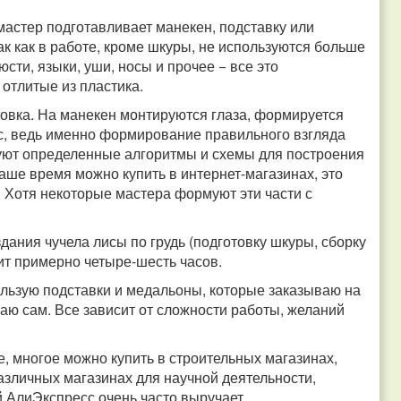
астер подготавливает манекен, подставку или
ак как в работе, кроме шкуры, не используются больше
сти, языки, уши, носы и прочее − все это
отлитые из пластика.
отовка. На манекен монтируются глаза, формируется
с, ведь именно формирование правильного взгляда
уют определенные алгоритмы и схемы для построения
аше время можно купить в интернет-магазинах, это
 Хотя некоторые мастера формуют эти части с
здания чучела лисы по грудь (подготовку шкуры, сборку
дит примерно четыре-шесть часов.
льзую подставки и медальоны, которые заказываю на
аю сам. Все зависит от сложности работы, желаний
, многое можно купить в строительных магазинах,
различных магазинах для научной деятельности,
й АлиЭкспресс очень часто выручает.