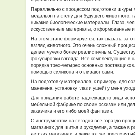
Параллельно с процессом подготовки шкуры м
медальон на стену для будущего животного, т
никакие биологические материалы. Глаза, челю
искусственные материалы, отформованные и 
На этом этапе формируется, так сказать, заг
взгляд животного. Это очень сложный процес
делает чучело более реалистичным. Существ
фокусировки взгляда. Все комплектующие в н
порядка трех-четырех основных поставщиков.
помощью силикона и отливают сами.
На подготовку материалов, к примеру, для со
манекена, установку глаз и ушей) у меня ухо
Для придания работе надлежащего вида испо
мебельной фабрике по своим эскизам или дел
заказчика и его либо моей фантазии.
С инструментом на сегодня все гораздо проще
магазинах для шитья и рукоделия, а также в 
детских магазинах, и даже тот же пресловуты