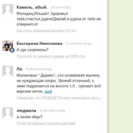
Камиль. абый.
24 дня назад
Молодец,Ильшат! Здоровья
тебе,счастья,удачи!Дерзай и удача от тебя не
отвернется!
Как стать хозяином пасеки в 10 лет
Екатерина Николаева
5 месяцев назад
А где скорпионы?
Гороскоп по знакам зодиака на 2026 год
Ли
6 месяцев назад
Малиновое " Дерево", это штамбовая малина,
не нуждающая опоры. Урожай отличный, к
зиме подрезается на высоте 1,5 , срезают всё
верхние ветки,
ещё
Товарищи, это РАЗВОД! Почему малиновых деревьев не бывает, или Как ушлые продавцы наживаются на мечтах садоводов
людмила
8 месяцев назад
а зачем яйцо?
Рулет из фарша с сыром в духовке