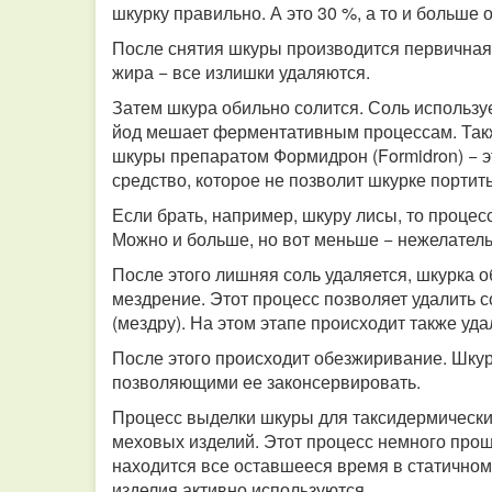
шкурку правильно. А это 30 %, а то и больше 
После снятия шкуры производится первичная 
жира − все излишки удаляются.
Затем шкура обильно солится. Соль используе
йод мешает ферментативным процессам. Такж
шкуры препаратом Формидрон (Formidron) − 
средство, которое не позволит шкурке портить
Если брать, например, шкуру лисы, то процес
Можно и больше, но вот меньше − нежелатель
После этого лишняя соль удаляется, шкурка 
мездрение. Этот процесс позволяет удалить с
(мездру). На этом этапе происходит также уда
После этого происходит обезжиривание. Шку
позволяющими ее законсервировать.
Процесс выделки шкуры для таксидермически
меховых изделий. Этот процесс немного проще
находится все оставшееся время в статичном
изделия активно используются.