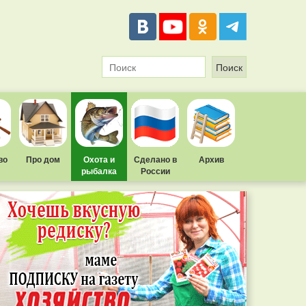
во
Про дом
Охота и
Сделано в
Архив
рыбалка
России