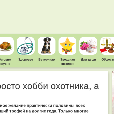
Готовим
Здоровье
Ветеринар
Звездная
Для души
Общест
вкусно
гостиная
осто хобби охотника, а
енное желание практически половины всех
оший трофей на долгие года. Только многие