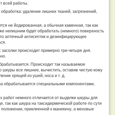
от всей работы.
обработка: удаление лишних тканей, загрязнений,
тся не йодированная, а обычная каменная, так как
е нелишним будет обработать (немного) поверхность
это аптечный антисептик и дезинфицирующее
ся.
с засолки происходит примерно три-четыре дня.
но.
обрабатывается. Происходит так называемое
о шкуры все лишнее, вычистить, оставив чистую кожу
ление хрящей из ушей, носа и т. д.
ра обрабатывается специальными компонентами,
х работ немного отличается от выделки шкуры для
, так как шкура на таксидермической работе по сути
 положении, приклеенной к манекену, а меховые