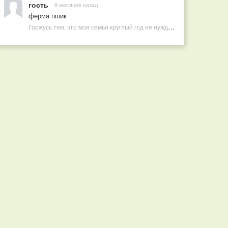
гость
9 месяцев назад
ферма пшик
Горжусь тем, что моя семья круглый год не нуждается в покупных витаминах