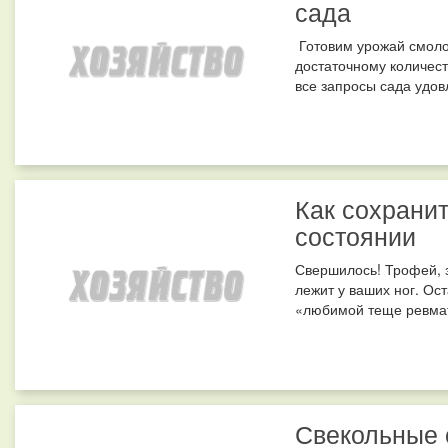
сада
Готовим урожай смолод
достаточному количес
все запросы сада удов
Как сохрани
состоянии
Свершилось! Трофей, з
лежит у ваших ног. Ос
«любимой теще ревмат
Свекольные 