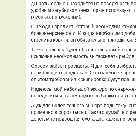
дышать, если он находится на поверхности в
удобным загубником (некоторые используют т
глубоких погружений).
Еще один предмет, который необходим каждом
браконьерские сети. И когда необходимо доб
стрелу из коряги, он обязательно пригодится.
Также полезно будет обзавестись такой полезн
исключив необходимость вытаскивать рыбу в л
Совсем забыл про ласты. Я для себя выбрал 
начинающего «подвоха». Они наиболее прочны
опытом требования к экипировке будут повыш
Надеюсь, мой небольшой экскурс по снаряже
определиться, каким видом рыбалки они хотя
А уж для более точного выбора подытожу: с
примерно в сорок тысяч. Так что думайте и р
денег: мне подводная охота доставляет огро