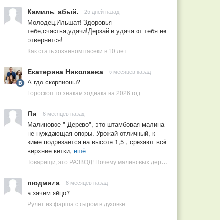
Камиль. абый.
25 дней назад
Молодец,Ильшат! Здоровья
тебе,счастья,удачи!Дерзай и удача от тебя не
отвернется!
Как стать хозяином пасеки в 10 лет
Екатерина Николаева
5 месяцев назад
А где скорпионы?
Гороскоп по знакам зодиака на 2026 год
Ли
6 месяцев назад
Малиновое " Дерево", это штамбовая малина,
не нуждающая опоры. Урожай отличный, к
зиме подрезается на высоте 1,5 , срезают всё
верхние ветки,
ещё
Товарищи, это РАЗВОД! Почему малиновых деревьев не бывает, или Как ушлые продавцы наживаются на мечтах садоводов
людмила
8 месяцев назад
а зачем яйцо?
Рулет из фарша с сыром в духовке