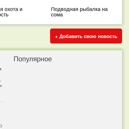
я охота и
Подводная рыбалка на
ость
сома
+ Добавить свою новость
Популярное
и
я
бе
 О