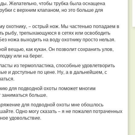
оды. Желательно, чтобы трубка была оснащена
рубки с верхним клапаном, но это больше для
у охотнику, − острый нож. Мы частенько попадаем в
ить рыбу, трепыхающуюся в сетях или освободить
 Без ножа выходить на воду охотнику просто нельзя.
ой вещью, как кукан. Он позволит сохранить улов,
одку или на берег.
ласты из термопластика, способные удовлетворить
е и доступные по цене. Ну, а в дальнейшем, с
аться.
нию для подводной охоты поможет многим
т заниматься больше.
наряжение для подводной охоты мне обошлось
ешайте. Одно могу сказать − я не пожалел потраченных
мное удовольствие.