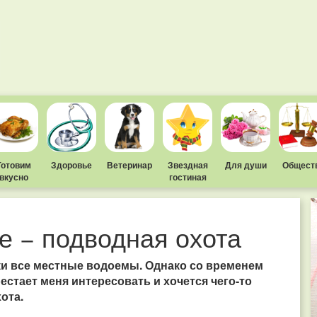
Готовим
Здоровье
Ветеринар
Звездная
Для души
Общест
вкусно
гостиная
е − подводная охота
ки все местные водоемы. Однако со временем
естает меня интересовать и хочется чего-то
ота.