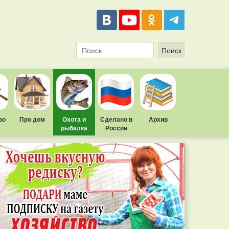
во
Про дом
Охота и
Сделано в
Архив
рыбалка
России