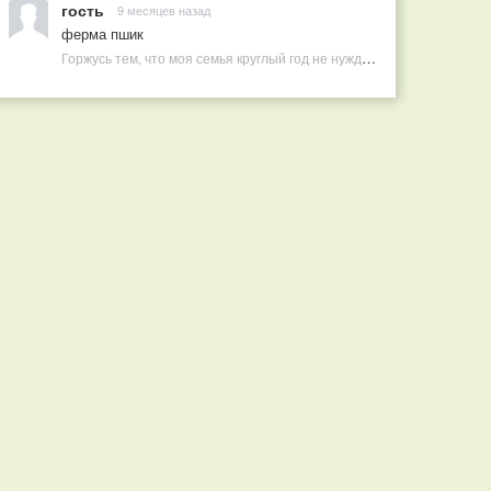
гость
9 месяцев назад
ферма пшик
Горжусь тем, что моя семья круглый год не нуждается в покупных витаминах