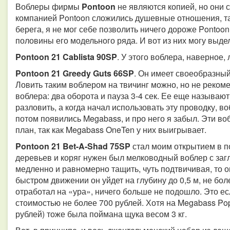
Воблеры фирмы
Pontoon
не являются копией, но они с
компанией Pontoon сложились душевные отношения, так 
берега, я не мог себе позволить ничего дороже Pontoo
половины его модельного ряда. И вот из них могу выде
Pontoon 21 Cablista 90SP
. У этого воблера, наверное,
Pontoon 21 Greedy Guts 66SP
. Он имеет своеобразны
Ловить таким воблером на твичинг можно, но не реком
воблера: два оборота и пауза 3-4 сек. Ее еще называю
разловить, а когда начал использовать эту проводку, в
потом появились Megabass, и про него я забыл. Эти во
план, так как Megabass OneTen у них выигрывает.
Pontoon 21 Bet-A-Shad 75SP
стал моим открытием в п
деревьев и коряг нужен был мелководный воблер с загл
медленно и равномерно тащить, чуть подтвичивая, то 
быстром движении он уйдет на глубину до 0,5 м, не боле
отработал на «ура», ничего больше не подошло. Это ес
стоимостью не более 700 рублей. Хотя на Megabass Pop
рублей) тоже была поймана щука весом 3 кг.