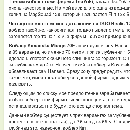
Третий воблер тоже фирмы TsuYoki
, так как TsuYoki
очень качественные. На мой взгляд, это одна из ведущи
копия на MagSquad 128, который называется Flirt 128 S
Четвертое место можно дать копии на DUO Realis 120
воблер такой же, как оригинал, только ныряет он чуть
загоняется где-то на 1,8 м, а фирмы TsuYoki примерно н
Воблер Kosadaka Mirage 70F
ловит лучше, чем Hansen
в 85 варианте, но именно 70 летом, при заглублении 1,
идеален. Улетает с обычного спиннинга за горизонт. Он
заглублением до 2 м. Hansen тихий, а воблеры Kosadaka
облавливают сам Hansen. Сразу хочу предупредить, что
такое, что, имея трех воблеров данной фирмы, одним мо
разловить.
Следующим по списку мое предпочтение зарабатывае
люблю воблер этой фирмы кислотного цвета, но сегодня
останавливаться не будем, это всегда спорная тема.
Данный воблер существует в трех вариантах заглубления
плетенка не очень толстая), до 2,5 м и до 4,55 м. Сред
глубинам это, наверное, воблер №1.