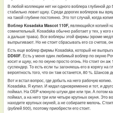
В любой коллекции нет ни одного воблера глубиной до 5 
стабильно ловит щуку. Среди дорогих воблеров вы вряд
на такой глубине постоянно. Это тот случай, когда коп
Воблер Kosadaka Mascot 110F,
являющийся копией на 
сомнительный. Kosadaka обычно работает у тех, у кого
а дальше трава). Все воблеры этой фирмы (кроме медл
выпрыгивают. Но не стоит сбрасывать его со счетов, он
Есть еще воблер фирмы Kosadaka, который не выпрыги
DD60F
. Есть у меня один любимый воблер по окуню Pow
косит и щуку, но по окуню просто огонь. Но стоит он аж
суспендер. То есть если ты загоняешь его в корягу на гл
вероятность того, что он там останется, 80 %. Шансов д
Вот и встал вопрос, где добыть на него рабочую копи
Kosadaka. Я купил. И кидал одновременно и тот, и друг
поймал. На OSP клюнуло штуки две или три. А потом как
поймал, а на него три или четыре крупных окуня. Это в
находите крупных окуней, а не собираете мелочь. Стои
(рублей 500), поэтому приобрести его стоит.