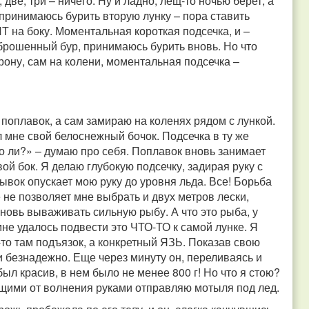
 две, три – ничего. Ну и ладно, лещ-то ночью берет, а
 принимаюсь бурить вторую лунку – пора ставить
ИТ на боку. Моментальная короткая подсечка, и –
тброшенный бур, принимаюсь бурить вновь. Но что
орону, сам на колени, моментальная подсечка –
 поплавок, а сам замираю на коленях рядом с лункой.
л мне свой белоснежный бочок. Подсечка в ту же
то ли?» – думаю про себя. Поплавок вновь занимает
вой бок. Я делаю глубокую подсечку, задирая руку с
вок опускает мою руку до уровня льда. Все! Борьба
е не позволяет мне выбрать и двух метров лески,
вновь вываживать сильную рыбу. А что это рыба, у
мне удалось подвести это ЧТО-ТО к самой лунке. Я
-то там подъязок, а конкретный ЯЗЬ. Показав свою
 и безнадежно. Еще через минуту он, переливаясь и
ыл красив, в нем было не менее 800 г! Но что я стою?
ащими от волнения руками отправляю мотыля под лед.