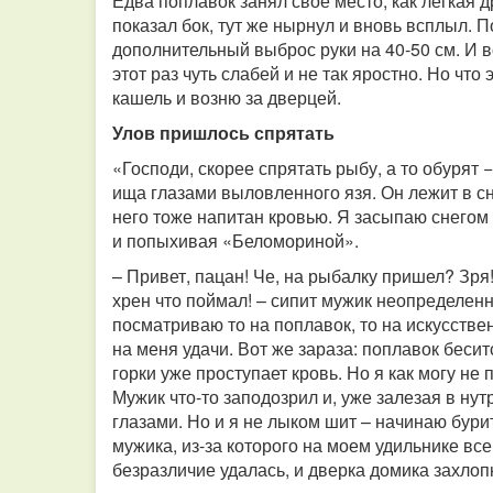
Едва поплавок занял свое место, как легкая д
показал бок, тут же нырнул и вновь всплыл. П
дополнительный выброс руки на 40-50 см. И во
этот раз чуть слабей и не так яростно. Но чт
кашель и возню за дверцей.
Улов пришлось спрятать
«Господи, скорее спрятать рыбу, а то обурят −
ища глазами выловленного язя. Он лежит в снег
него тоже напитан кровью. Я засыпаю снегом 
и попыхивая «Беломориной».
– Привет, пацан! Че, на рыбалку пришел? Зря
хрен что поймал! – сипит мужик неопределенн
посматриваю то на поплавок, то на искусств
на меня удачи. Вот же зараза: поплавок беси
горки уже проступает кровь. Но я как могу не
Мужик что-то заподозрил и, уже залезая в нут
глазами. Но и я не лыком шит – начинаю бури
мужика, из-за которого на моем удильнике все
безразличие удалась, и дверка домика захлоп