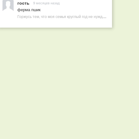
гость
9 месяцев назад
ферма пшик
Горжусь тем, что моя семья круглый год не нуждается в покупных витаминах