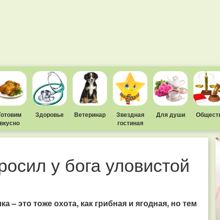
Готовим
Здоровье
Ветеринар
Звездная
Для души
Общест
вкусно
гостиная
росил у бога уловистой
а – это тоже охота, как грибная и ягодная, но тем