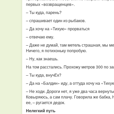
первых «возвращенцев».
– Ты куда, парень?
– спрашивает один из рыбаков.
– Да хочу на «Тихую» прорваться
– отвечаю ему.
– Даже не думай, там метель страшная, мы ме
Ничего, я потихоньку попробую.
– Ну, как знаешь.
На том расстались. Прохожу метров 300 по з
– Ты куда, внучЕк?
– Да на «Балдин» иду, а оттуда хочу на «Тих
– Не ходи. Дороги нет, я уже два часа вернутьс
Ковыряюсь, а сам плачу. Говорила же бабка, 
ее, – ругается дедок.
Нелегкий путь