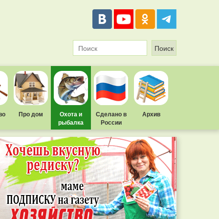
во
Про дом
Охота и
Сделано в
Архив
рыбалка
России