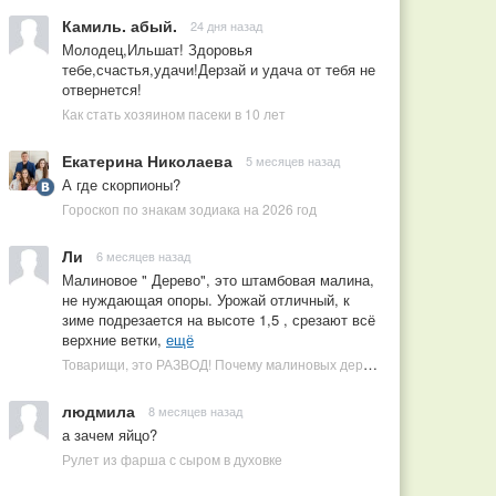
Камиль. абый.
24 дня назад
Молодец,Ильшат! Здоровья
тебе,счастья,удачи!Дерзай и удача от тебя не
отвернется!
Как стать хозяином пасеки в 10 лет
Екатерина Николаева
5 месяцев назад
А где скорпионы?
Гороскоп по знакам зодиака на 2026 год
Ли
6 месяцев назад
Малиновое " Дерево", это штамбовая малина,
не нуждающая опоры. Урожай отличный, к
зиме подрезается на высоте 1,5 , срезают всё
верхние ветки,
ещё
Товарищи, это РАЗВОД! Почему малиновых деревьев не бывает, или Как ушлые продавцы наживаются на мечтах садоводов
людмила
8 месяцев назад
а зачем яйцо?
Рулет из фарша с сыром в духовке