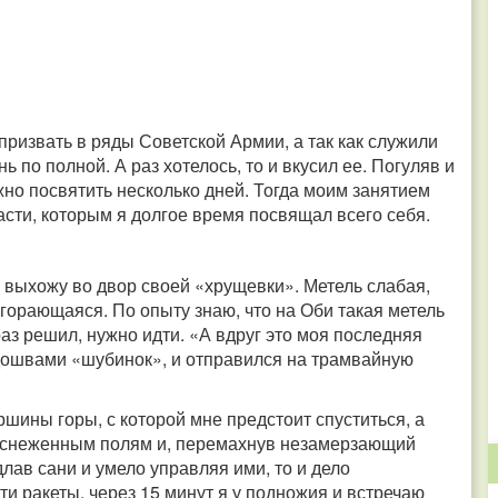
призвать в ряды Советской Армии, а так как служили
нь по полной. А раз хотелось, то и вкусил ее. Погуляв и
жно посвятить несколько дней. Тогда моим занятием
асти, которым я долгое время посвящал всего себя.
, выхожу во двор своей «хрущевки». Метель слабая,
горающаяся. По опыту знаю, что на Оби такая метель
раз решил, нужно идти. «А вдруг это моя последняя
одошвами «шубинок», и отправился на трамвайную
ршины горы, с которой мне предстоит спуститься, а
заснеженным полям и, перемахнув незамерзающий
длав сани и умело управляя ими, то и дело
и ракеты, через 15 минут я у подножия и встречаю