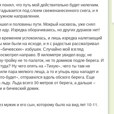
и понял, что путь мой действительно будет нелегким.
гадывается под слоем свеженанесенного снега, и я
 нужном направлении.
ошел и половины пути. Мокрый насквозь, уже снял
е иду. Изредка оборачиваюсь, но других дураков нет!
м временем успокоилась, и лишь изредка налетающий
ы мои были на исходе, и я с радостью рассматривал
 «бичевских» избушек. Случайно мой взгляд
посмотрел направо. В километре увидел воду, не
-тройку не то палаток, не то домиков подле берега. И
 туда? Ну чего опять на «Тихую», чего ты там не
или пара мелкого леща, а то и упырь ерш нападет и
что-будет», отправился вдоль обского берега. Еще
 льду. Льда всего 30 метров от берега, а дальше –
и и бичевский домик.
ез мужик и его сын, которому было на вид лет 10-11.