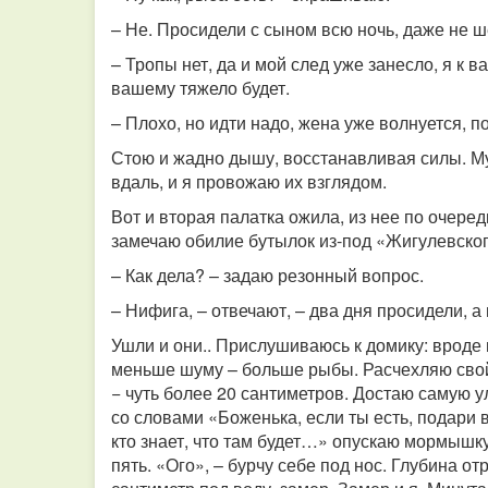
– Не. Просидели с сыном всю ночь, даже не ш
– Тропы нет, да и мой след уже занесло, я к в
вашему тяжело будет.
– Плохо, но идти надо, жена уже волнуется, п
Стою и жадно дышу, восстанавливая силы. Му
вдаль, и я провожаю их взглядом.
Вот и вторая палатка ожила, из нее по очере
замечаю обилие бутылок из-под «Жигулевского
– Как дела? – задаю резонный вопрос.
– Нифига, – отвечают, – два дня просидели, 
Ушли и они.. Прислушиваюсь к домику: вроде н
меньше шуму – больше рыбы. Расчехляю сво
− чуть более 20 сантиметров. Достаю самую 
со словами «Боженька, если ты есть, подари 
кто знает, что там будет…» опускаю мормышку
пять. «Ого», – бурчу себе под нос. Глубина о