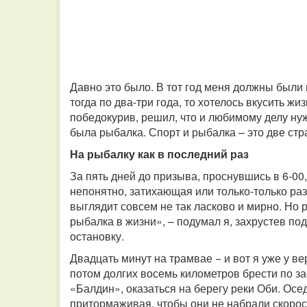
Давно это было. В тот год меня должны были 
тогда по два-три года, то хотелось вкусить жиз
победокурив, решил, что и любимому делу ну
была рыбалка. Спорт и рыбалка – это две стр
На рыбалку как в последний раз
За пять дней до призыва, проснувшись в 6-00
непонятно, затихающая или только-только раз
выглядит совсем не так ласково и мирно. Но 
рыбалка в жизни», – подумал я, захрустев п
остановку.
Двадцать минут на трамвае − и вот я уже у ве
потом долгих восемь километров брести по 
«Балдин», оказаться на берегу реки Оби. Осе
притормаживая, чтобы они не набрали скорост