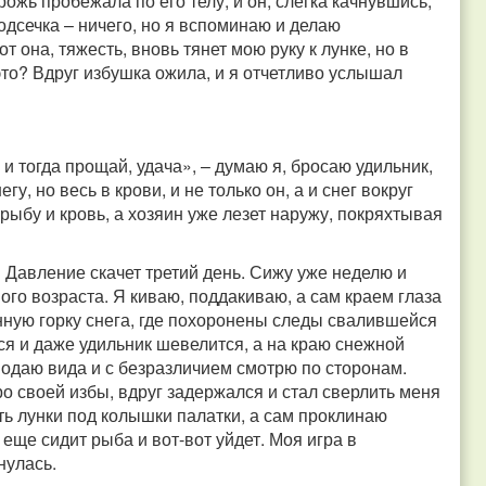
рожь пробежала по его телу, и он, слегка качнувшись,
одсечка – ничего, но я вспоминаю и делаю
т она, тяжесть, вновь тянет мою руку к лунке, но в
о это? Вдруг избушка ожила, и я отчетливо услышал
 и тогда прощай, удача», – думаю я, бросаю удильник,
у, но весь в крови, и не только он, а и снег вокруг
рыбу и кровь, а хозяин уже лезет наружу, покряхтывая
! Давление скачет третий день. Сижу уже неделю и
ого возраста. Я киваю, поддакиваю, а сам краем глаза
енную горку снега, где похоронены следы свалившейся
тся и даже удильник шевелится, а на краю снежной
 подаю вида и с безразличием смотрю по сторонам.
ро своей избы, вдруг задержался и стал сверлить меня
ть лунки под колышки палатки, а сам проклинаю
 еще сидит рыба и вот-вот уйдет. Моя игра в
нулась.