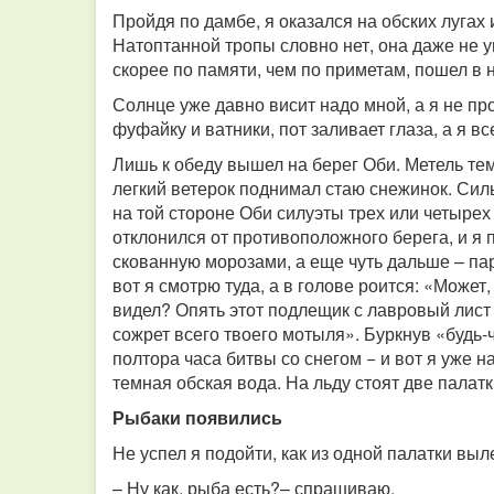
Пройдя по дамбе, я оказался на обских лугах 
Натоптанной тропы словно нет, она даже не у
скорее по памяти, чем по приметам, пошел в
Солнце уже давно висит надо мной, а я не пр
фуфайку и ватники, пот заливает глаза, а я вс
Лишь к обеду вышел на берег Оби. Метель те
легкий ветерок поднимал стаю снежинок. Сил
на той стороне Оби силуэты трех или четырех
отклонился от противоположного берега, и я 
скованную морозами, а еще чуть дальше – пару
вот я смотрю туда, а в голове роится: «Может,
видел? Опять этот подлещик с лавровый лист 
сожрет всего твоего мотыля». Буркнув «будь-
полтора часа битвы со снегом − и вот я уже на
темная обская вода. На льду стоят две палатк
Рыбаки появились
Не успел я подойти, как из одной палатки выл
– Ну как, рыба есть?– спрашиваю.