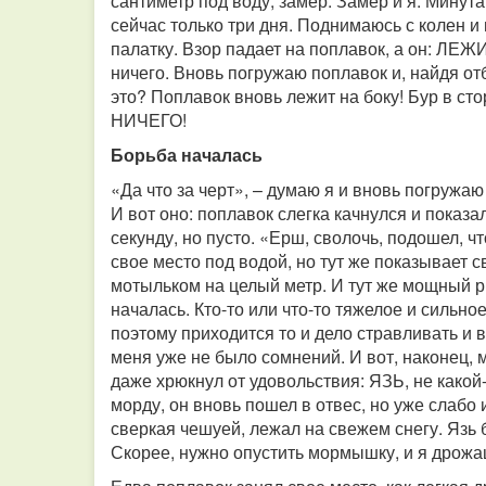
сантиметр под воду, замер. Замер и я. Минута,
сейчас только три дня. Поднимаюсь с колен и
палатку. Взор падает на поплавок, а он: ЛЕЖ
ничего. Вновь погружаю поплавок и, найдя о
это? Поплавок вновь лежит на боку! Бур в ст
НИЧЕГО!
Борьба началась
«Да что за черт», – думаю я и вновь погружаю
И вот оно: поплавок слегка качнулся и показа
секунду, но пусто. «Ерш, сволочь, подошел, ч
свое место под водой, но тут же показывает с
мотыльком на целый метр. И тут же мощный ры
началась. Кто-то или что-то тяжелое и сильно
поэтому приходится то и дело стравливать и 
меня уже не было сомнений. И вот, наконец, 
даже хрюкнул от удовольствия: ЯЗЬ, не какой
морду, он вновь пошел в отвес, но уже слабо
сверкая чешуей, лежал на свежем снегу. Язь б
Скорее, нужно опустить мормышку, и я дрож