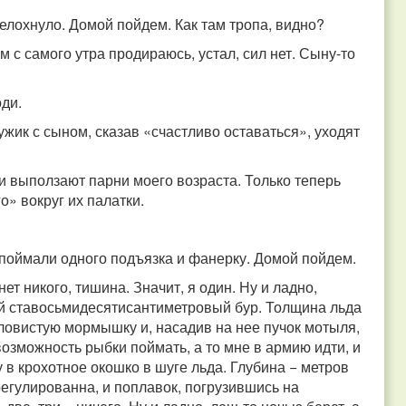
елохнуло. Домой пойдем. Как там тропа, видно?
ам с самого утра продираюсь, устал, сил нет. Сыну-то
оди.
жик с сыном, сказав «счастливо оставаться», уходят
ди выползают парни моего возраста. Только теперь
» вокруг их палатки.
а поймали одного подъязка и фанерку. Домой пойдем.
ет никого, тишина. Значит, я один. Ну и ладно,
й ставосьмидесятисантиметровый бур. Толщина льда
уловистую мормышку и, насадив на нее пучок мотыля,
возможность рыбки поймать, а то мне в армию идти, и
 в крохотное окошко в шуге льда. Глубина − метров
трегулированна, и поплавок, погрузившись на