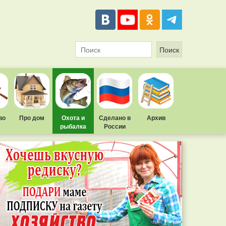
во
Про дом
Охота и
Сделано в
Архив
рыбалка
России