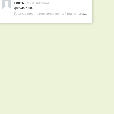
гость
9 месяцев назад
ферма пшик
Горжусь тем, что моя семья круглый год не нуждается в покупных витаминах