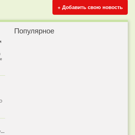
+ Добавить свою новость
Популярное
и
я
бе
 О
...