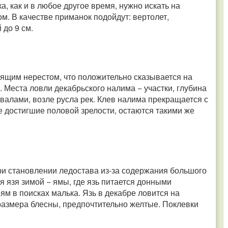
а, как и в любое другое время, нужно искать на
м. В качестве приманок подойдут: вертолет,
 до 9 см.
оящим нерестом, что положительно сказывается на
 Места ловли декабрьского налима − участки, глубина
валами, возле русла рек. Клев налима прекращается с
е достигшие половой зрелости, остаются такими же
ри становлении ледостава из-за содержания большого
я язя зимой − ямы, где язь питается донными
ям в поисках малька. Язь в декабре ловится на
размера блесны, предпочтительно желтые. Поклевки