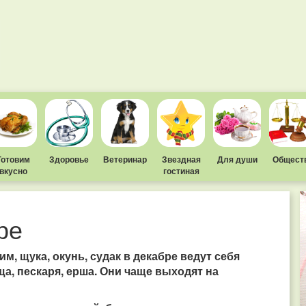
Готовим
Здоровье
Ветеринар
Звездная
Для души
Общест
вкусно
гостиная
ре
м, щука, окунь, судак в декабре ведут себя
ща, пескаря, ерша. Они чаще выходят на