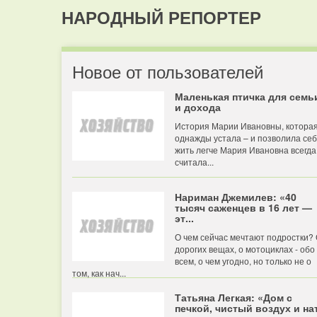
НАРОДНЫЙ РЕПОРТЕР
Новое от пользователей
Маленькая птичка для семь
и дохода
История Марии Ивановны, котора
однажды устала – и позволила се
жить легче Мария Ивановна всегда
считала...
Нариман Джемилев: «40
тысяч саженцев в 16 лет —
эт...
О чем сейчас мечтают подростки?
дорогих вещах, о мотоциклах - обо
всем, о чем угодно, но только не о
том, как нач...
Татьяна Легкая: «Дом с
печкой, чистый воздух и нат