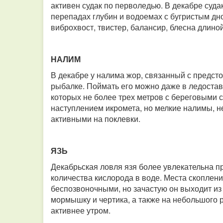
активен судак по перволедью. В декабре судак
перепадах глубин и водоемах с бугристым дно
виброхвост, твистер, балансир, блесна длиной
НАЛИМ
В декабре у налима жор, связанный с предст
рыбалке. Поймать его можно даже в ледостав.
которых не более трех метров с береговыми с
наступлением икромета, но мелкие налимы, н
активными на поклевки.
ЯЗЬ
Декабрьская ловля язя более увлекательна п
количества кислорода в воде. Места скоплени
беспозвоночными, но зачастую он выходит из 
мормышку и чертика, а также на небольшого 
активнее утром.