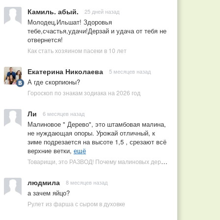
Камиль. абый.
25 дней назад
Молодец,Ильшат! Здоровья
тебе,счастья,удачи!Дерзай и удача от тебя не
отвернется!
Как стать хозяином пасеки в 10 лет
Екатерина Николаева
5 месяцев назад
А где скорпионы?
Гороскоп по знакам зодиака на 2026 год
Ли
6 месяцев назад
Малиновое " Дерево", это штамбовая малина,
не нуждающая опоры. Урожай отличный, к
зиме подрезается на высоте 1,5 , срезают всё
верхние ветки,
ещё
Товарищи, это РАЗВОД! Почему малиновых деревьев не бывает, или Как ушлые продавцы наживаются на мечтах садоводов
людмила
8 месяцев назад
а зачем яйцо?
Рулет из фарша с сыром в духовке