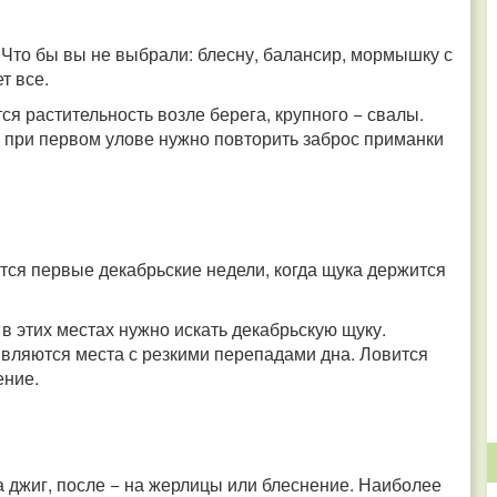
 Что бы вы не выбрали: блесну, балансир, мормышку с
т все.
ся растительность возле берега, крупного − свалы.
у при первом улове нужно повторить заброс приманки
ся первые декабрьские недели, когда щука держится
 в этих местах нужно искать декабрьскую щуку.
вляются места с резкими перепадами дна. Ловится
ение.
а джиг, после − на жерлицы или блеснение. Наиболее