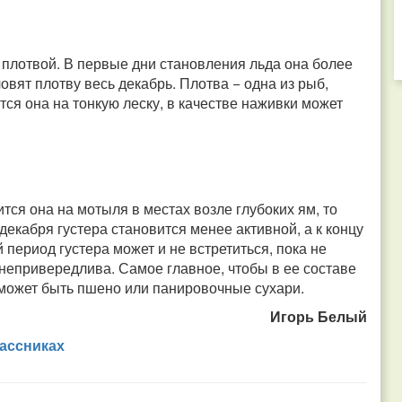
а плотвой. В первые дни становления льда она более
ловят плотву весь декабрь. Плотва − одна из рыб,
я она на тонкую леску, в качестве наживки может
тся она на мотыля в местах возле глубоких ям, то
 декабря густера становится менее активной, а к концу
 период густера может и не встретиться, пока не
 непривередлива. Самое главное, чтобы в ее составе
 может быть пшено или панировочные сухари.
Игорь Белый
ассниках