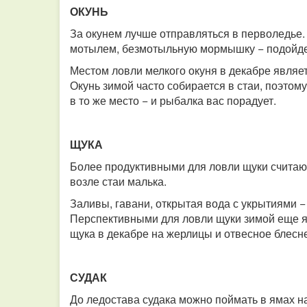
ОКУНЬ
За окунем лучше отправляться в перволедье.
мотылем, безмотыльную мормышку − подойде
Местом ловли мелкого окуня в декабре являет
Окунь зимой часто собирается в стаи, поэтом
в то же место − и рыбалка вас порадует.
ЩУКА
Более продуктивными для ловли щуки считают
возле стаи малька.
Заливы, гавани, открытая вода с укрытиями −
Перспективными для ловли щуки зимой еще я
щука в декабре на жерлицы и отвесное блесн
СУДАК
До ледостава судака можно поймать в ямах н