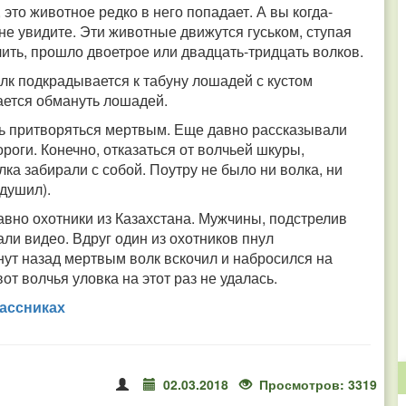
 это животное редко в него попадает. А вы когда-
не увидите. Эти животные движутся гуськом, ступая
ить, прошло двоетрое или двадцать-тридцать волков.
лк подкрадывается к табуну лошадей с кустом
ается обмануть лошадей.
ть притворяться мертвым. Еще давно рассказывали
роги. Конечно, отказаться от волчьей шкуры,
лка забирали с собой. Поутру не было ни волка, ни
 душил).
авно охотники из Казахстана. Мужчины, подстрелив
али видео. Вдруг один из охотников пнул
нут назад мертвым волк вскочил и набросился на
от волчья уловка на этот раз не удалась.
ассниках
02.03.2018
Просмотров: 3319