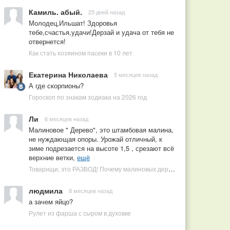
Камиль. абый.
25 дней назад
Молодец,Ильшат! Здоровья
тебе,счастья,удачи!Дерзай и удача от тебя не
отвернется!
Как стать хозяином пасеки в 10 лет
Екатерина Николаева
5 месяцев назад
А где скорпионы?
Гороскоп по знакам зодиака на 2026 год
Ли
6 месяцев назад
Малиновое " Дерево", это штамбовая малина,
не нуждающая опоры. Урожай отличный, к
зиме подрезается на высоте 1,5 , срезают всё
верхние ветки,
ещё
Товарищи, это РАЗВОД! Почему малиновых деревьев не бывает, или Как ушлые продавцы наживаются на мечтах садоводов
людмила
8 месяцев назад
а зачем яйцо?
Рулет из фарша с сыром в духовке