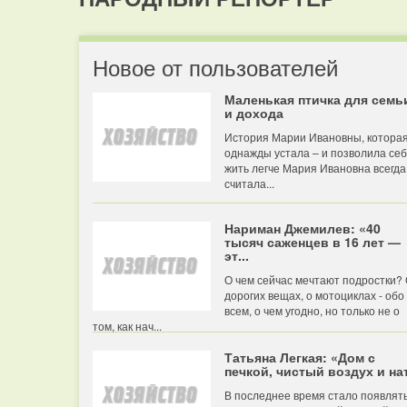
Новое от пользователей
Маленькая птичка для семь
и дохода
История Марии Ивановны, котора
однажды устала – и позволила се
жить легче Мария Ивановна всегда
считала...
Нариман Джемилев: «40
тысяч саженцев в 16 лет —
эт...
О чем сейчас мечтают подростки?
дорогих вещах, о мотоциклах - обо
всем, о чем угодно, но только не о
том, как нач...
Татьяна Легкая: «Дом с
печкой, чистый воздух и нат
В последнее время стало появлят