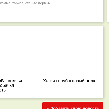
 комментариев, станьте первым.
 - волчья
Хаски голубоглазый волк
собачья
сть
+ Добавить свою новость