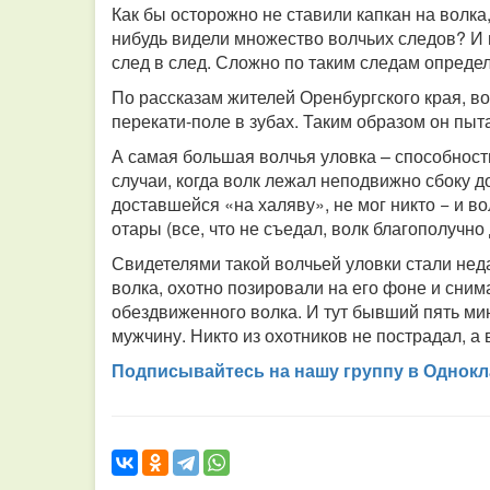
Как бы осторожно не ставили капкан на волка,
нибудь видели множество волчьих следов? И 
след в след. Сложно по таким следам определ
По рассказам жителей Оренбургского края, во
перекати-поле в зубах. Таким образом он пыт
А самая большая волчья уловка – способнос
случаи, когда волк лежал неподвижно сбоку до
доставшейся «на халяву», не мог никто − и во
отары (все, что не съедал, волк благополучно
Свидетелями такой волчьей уловки стали нед
волка, охотно позировали на его фоне и сним
обездвиженного волка. И тут бывший пять ми
мужчину. Никто из охотников не пострадал, а в
Подписывайтесь на нашу группу в Однокл