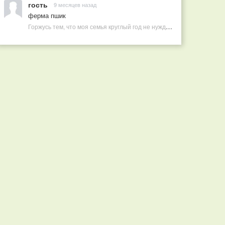
гость
9 месяцев назад
ферма пшик
Горжусь тем, что моя семья круглый год не нуждается в покупных витаминах