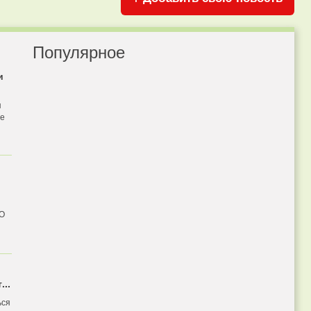
Популярное
и
я
бе
 О
...
ься