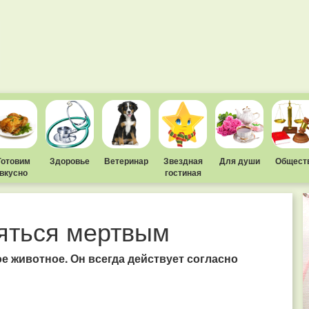
Готовим
Здоровье
Ветеринар
Звездная
Для души
Общест
вкусно
гостиная
яться мертвым
е животное. Он всегда действует согласно