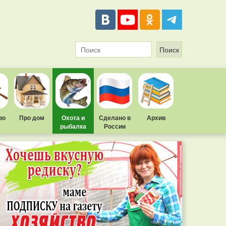
во
Про дом
Охота и
Сделано в
Архив
рыбалка
России