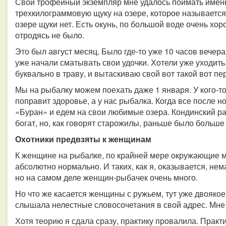
Свой трофейный экземпляр мне удалось поймать именн
трехкилограммовую щуку на озере, которое называется 
озере щуки нет. Есть окунь, по большой воде очень хор
отродясь не было.
Это был август месяц. Было где-то уже 10 часов вече
уже начали сматывать свои удочки. Хотели уже уходить
буквально в траву, и вытаскиваю свой вот такой вот п
Мы на рыбалку можем поехать даже 1 января. У кого-то
поправит здоровье, а у нас рыбалка. Когда все после 
«Буран» и едем на свои любимые озера. Кондинский ра
богат, но, как говорят старожилы, раньше было больше
Охотники предвзяты к женщинам
К женщине на рыбалке, по крайней мере окружающие м
абсолютно нормально. И таких, как я, оказывается, нем
но на самом деле женщин-рыбачек очень много.
Но что же касается женщины с ружьем, тут уже двоякое
слышала нелестные словосочетания в свой адрес. Мне 
Хотя теорию я сдала сразу, практику провалила. Практ