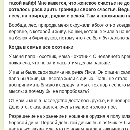
такой кайф! Мне кажется, что женское счастье не д
хотелось расширить границы своего счастья. Ведь
лесу, на природе, рядом с рекой. Там я проживаю 
Вообще, лес, природа меня окружали абсолютно всегда,
деревне, в которой и живу. Кошки, которые жили в наш
на белок и бурундуков, потому что лес был буквально з
Когда в семье все охотники
У меня папа - охотник, мама - охотник. С недавнего в
пожалела, что не занялась этим делом раньше.
У папы была своя заимка на речке Якса. Он ставил сам
папа был жив, мы всегда жили с дичью. Папы не стало, 
воспринимать близко к сердцу, а мы с тех пор лесного 
мысль: а почему бы не попробовать?
От мамы мне в наследство досталось ружье, и в ноябр
Дело это, оказывается, очень нудное и хлопотное.
Разрешение на хранение и ношение оружия я получила т
боровой дичи. Первой добытой дичью был рябчик. Я бы
настолько захватила, что по ночам, когда я закрываю гл