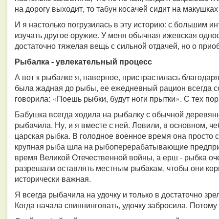
на дорогу выходит, то табун косачей сидит на макушках
И я настолько погрузилась в эту историю: с большим и
изучать другое оружие. У меня обычная ижевская одно
достаточно тяжелая вещь с сильной отдачей, но о прио
Рыбалка - увлекательный процесс
А вот к рыбалке я, наверное, пристрастилась благодар
была жадная до рыбы, ее ежедневный рацион всегда с
говорила: «Поешь рыбки, будут ноги прытки». С тех по
Бабушка всегда ходила на рыбалку с обычной деревянн
рыбачила. Ну, и я вместе с ней. Ловили, в основном, че
царская рыбка. В голодное военное время она просто 
крупная рыба шла на рыбоперерабатывающие предприя
время Великой Отечественной войны, а ерш - рыбка оче
разрешали оставлять местным рыбакам, чтобы они корм
исторически важная.
Я всегда рыбачила на удочку и только в достаточно зре
Когда начала спиннинговать, удочку забросила. Потому