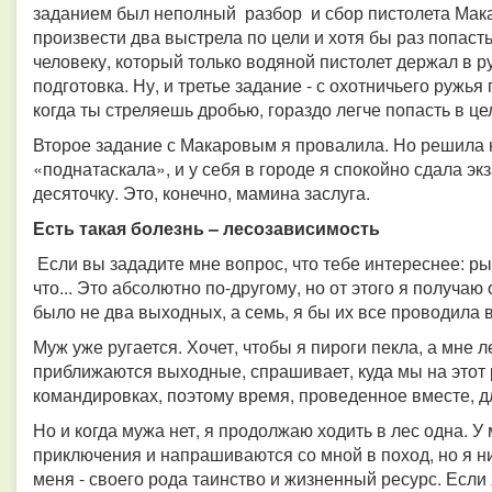
заданием был неполный разбор и сбор пистолета Мака
произвести два выстрела по цели и хотя бы раз попасть
человеку, который только водяной пистолет держал в 
подготовка. Ну, и третье задание - с охотничьего ружья
когда ты стреляешь дробью, гораздо легче попасть в це
Второе задание с Макаровым я провалила. Но решила 
«поднатаскала», и у себя в городе я спокойно сдала э
десяточку. Это, конечно, мамина заслуга.
Есть такая болезнь – лесозависимость
Если вы зададите мне вопрос, что тебе интереснее: рыб
что... Это абсолютно по-другому, но от этого я получа
было не два выходных, а семь, я бы их все проводила в
Муж уже ругается. Хочет, чтобы я пироги пекла, а мне л
приближаются выходные, спрашивает, куда мы на этот 
командировках, поэтому время, проведенное вместе, д
Но и когда мужа нет, я продолжаю ходить в лес одна. У
приключения и напрашиваются со мной в поход, но я ни
меня - своего рода таинство и жизненный ресурс. Если