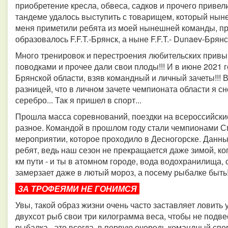
приобретение кресла, обвеса, садков и прочего привел
тандеме удалось выступить с товарищем, который ныне
меня приметили ребята из моей нынешней команды, пр
образовалось F.F.T.-Брянск, а ныне F.F.T.- Dunaev-Брянск
Много тренировок и перестроения любительских привыч
поводками и прочее дали свои плоды!!! И в июне 2021
Брянской области, взяв командный и личный зачеты!!! 
разницей, что в личном зачете чемпионата области я сн
серебро... Так я пришел в спорт...
Прошла масса соревнований, поездки на всероссийские
разное. Командой в прошлом году стали чемпионами С
мероприятии, которое проходило в Десногорске. Данн
ребят, ведь наш сезон не прекращается даже зимой, ко
км пути - и ты в атомном городе, вода водохранилища
замерзает даже в лютый мороз, а посему рыбалке быть!
ЗА ТРОФЕЯМИ НЕ ГОНИМСЯ
Увы, такой образ жизни очень часто заставляет ловить 
двухсот рыб свои три килограмма веса, чтобы не подве
рыбалка - это всегда, в первую очередь командный спор