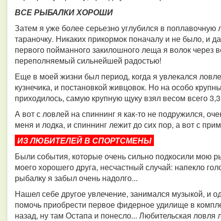
ВСЕ РЫБАЛКИ ХОРОШИ
Затем я уже более серьезно углубился в поплавочную л
тараночку. Никаких прикормок поначалу и не было, и да
первого пойманного закилошного леща я волок через в
переполняемый сильнейшей радостью!
Еще в моей жизни был период, когда я увлекался ловле
кузнечика, и постановкой живцовок. Но на особо круп
приходилось, самую крупную щуку взял весом всего 3,3 
А вот с ловлей на спиннинг я как-то не подружился, оче
меня и лодка, и спиннинг лежит до сих пор, а вот с при
ИЗ ЛЮБИТЕЛЕЙ В СПОРТСМЕНЫ
Были события, которые очень сильно подкосили мою ры
моего хорошего друга, несчастный случай: напекло голов
рыбалку я забыл очень надолго...
Нашел себе другое увлечение, занимался музыкой, и 
помочь приобрести первое фидерное удилище в комплек
назад, ну там Остапа и понесло... Любительская ловля