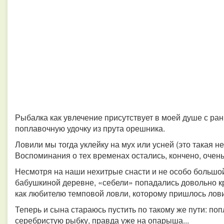
Рыбалка как увлечение присутствует в моей душе с ран
поплавочную удочку из прута орешника.
Ловили мы тогда уклейку на мух или усней (это такая н
Воспоминания о тех временах остались, кончено, очен
Несмотря на наши нехитрые снасти и не особо большой 
бабушкиной деревне, «себели» попадались довольно кр
как любителю темповой ловли, которому пришлось ловить
Теперь и сына стараюсь пустить по такому же пути: попл
серебристую рыбку, правда уже на опарыша...