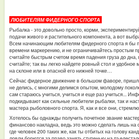
ЛЮБИТЕЛЯМ ФИДЕРНОГО СПОРТА
Рыбалка - это довольно просто, корми, экспериментиру
подачи живого и растительного компонента, а вот выбра
Всем начинающим любителям фидерного спорта я бы по
времени маркерению, и не ограничивайтесь простым пр
считайте быстрым счетом время падения груза до дна,
считайте; так вы легко найдете ровный стол и удобное
на склоне или в опасной его нижней точке…
Сейчас фидерное движение в большом фаворе, пришло 
не делись, с многими делимся опытом, молодому покол
сам стараюсь учиться, учиться и еще раз учиться... 
подкидывают как сильные любители рыбалки, так и на
мастера рыболовного спорта. Я, как и все они, стремл
Хотелось бы однажды получить почетное звание мастер
финансово накладна, ведь это можно сделать лишь на
где человек 200 таких же, как ты отбитых на голову к
ловли борются за право занять ступеньку на пъедестал