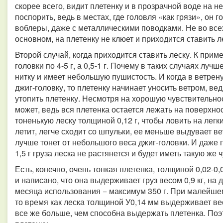
скорее всего, видит плетенку и в прозрачной воде на н
поспорить, ведь в местах, где головля «как грязи», он 
воблеры, даже с металлическими поводками. Не во всех
основном, на плетенку не клюет и приходится ставить л
Второй случай, когда приходится ставить леску. К приме
головки по 4-5 г, а 0,5-1 г. Почему в таких случаях луч
нитку и имеет небольшую пушистость. И когда в ветре
джиг-головку, то плетенку начинает уносить ветром, ве
утопить плетенку. Несмотря на хорошую чувствительнос
может, ведь вся плетенка остается лежать на поверхно
тоненькую леску толщиной 0,12 г, чтобы ловить на лег
летит, легче сходит со шпульки, ее меньше выдувает вет
лучше тонет от небольшого веса джиг-головки. И даже п
1,5 г груза леска не растянется и будет иметь такую же 
Есть, конечно, очень тонкая плетенка, толщиной 0,02-0,
и написано, что она выдерживает груз весом 0,9 кг, на д
месяца использования − максимум 350 г. При малейшем 
то время как леска толщиной У0,14 мм выдерживает вес 
все же больше, чем способна выдержать плетенка. Поэ