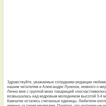
Здравствуйте, уважаемые сотрудники редакции любимой
нашим читателям и Александре Луненок, немного о ме
Лично мне с группой моих товарищей «посчастливилось
возвышалась над кедровым молодняком высотой 3-4 м.
Камчатке остались считанные единицы. Любители-охотн
именно за таким медведем. Понятно, что охотники не и