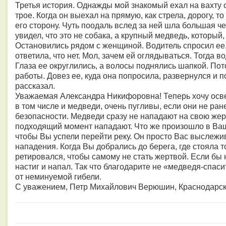
Третья история. Однажды мой знакомый ехал на вахту с
трое. Когда он выехал на прямую, как стрела, дорогу, 
его сторону. Чуть поодаль вслед за ней шла большая ч
увидел, что это не собака, а крупный медведь, которы
Остановились рядом с женщиной. Водитель спросил ее, 
ответила, что нет. Мол, зачем ей оглядываться. Тогда в
Глаза ее округлились, а волосы поднялись шапкой. По
работы. Довез ее, куда она попросила, развернулся и п
рассказал.
Уважаемая Александра Никифоровна! Теперь хочу осве
в том числе и медведи, очень пугливы, если они не ра
безопасности. Медведи сразу не нападают на свою жерт
подходящий момент нападают. Что же произошло в Ваш
чтобы Вы успели перейти реку. Он просто Вас выслежи
нападения. Когда Вы добрались до берега, где стояла 
ретировался, чтобы самому не стать жертвой. Если бы 
настиг и напал. Так что благодарите не «медведя-спасит
от неминуемой гибели.
С уважением, Петр Михайлович Верюшин, Краснодарски