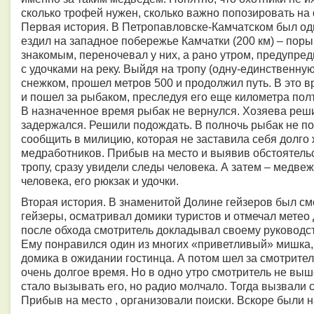
сколько трофей нужен, сколько важно попозировать на
Первая история. В Петропавловске-Камчатском был од
ездил на западное побережье Камчатки (200 км) – поры
знакомым, переночевал у них, а рано утром, предупреди
с удочками на реку. Выйдя на тропу (одну-единственн
снежком, прошел метров 500 и продолжил путь. В это в
и пошел за рыбаком, преследуя его еще километра полт
В назначенное время рыбак не вернулся. Хозяева реши
задержался. Решили подождать. В полночь рыбак не п
сообщить в милицию, которая не заставила себя долго 
медработников. Прибыв на место и выявив обстоятельс
тропу, сразу увидели следы человека. А затем – медве
человека, его рюкзак и удочки.
Вторая история. В знаменитой Долине гейзеров был см
гейзеры, осматривал домики туристов и отмечал метео 
после обхода смотритель докладывал своему руководст
Ему понравился один из многих «приветливый» мишка, 
домика в ожидании гостинца. А потом шел за смотрите
очень долгое время. Но в одно утро смотритель не выш
стало вызывать его, но радио молчало. Тогда вызвали
Прибыв на место , организовали поиски. Вскоре были 