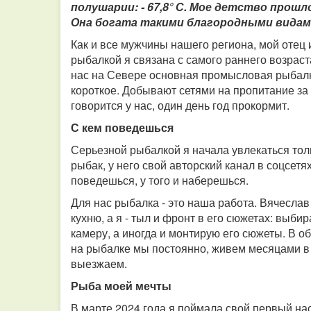
полушарии: - 67,8° С. Мое детство прошл
Она богата такими благородными видами 
Как и все мужчины нашего региона, мой отец и
рыбалкой я связана с самого раннего возраста
нас на Севере основная промысловая рыбалка
короткое. Добывают сетями на пропитание за 
говорится у нас, один день год прокормит.
С кем поведешься
Серьезной рыбалкой я начала увлекаться толь
рыбак, у него свой авторский канал в соцсетях
поведешься, у того и наберешься.
Для нас рыбалка - это наша работа. Вячесла
кухню, а я - тыл и фронт в его сюжетах: выб
камеру, а иногда и монтирую его сюжеты. В о
на рыбалке мы постоянно, живем месяцами в 
выезжаем.
Рыба моей мечты
В марте 2024 года я поймала свой первый нас