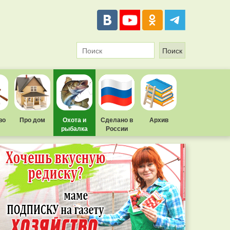
во
Про дом
Охота и
Сделано в
Архив
рыбалка
России