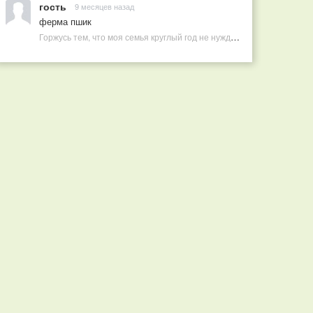
гость
9 месяцев назад
ферма пшик
Горжусь тем, что моя семья круглый год не нуждается в покупных витаминах