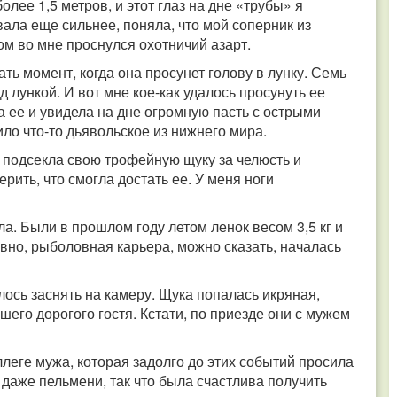
олее 1,5 метров, и этот глаз на дне «трубы» я
ала еще сильнее, поняла, что мой соперник из
ом во мне проснулся охотничий азарт.
ть момент, когда она просунет голову в лунку. Семь
д лункой. И вот мне кое-как удалось просунуть ее
ла ее и увидела на дне огромную пасть с острыми
ло что-то дьявольское из нижнего мира.
ом подсекла свою трофейную щуку за челюсть и
рить, что смогла достать ее. У меня ноги
а. Были в прошлом году летом ленок весом 3,5 кг и
авно, рыболовная карьера, можно сказать, началась
лось заснять на камеру. Щука попалась икряная,
шего дорогого гостя. Кстати, по приезде они с мужем
леге мужа, которая задолго до этих событий просила
 даже пельмени, так что была счастлива получить