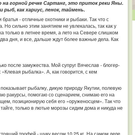
о на горной речке Сартанг, это приток реки Яны.
рыб, как хариус, ленок, таймень.
 братья - отличные охотники и рыбаки. Так что с
. Но сильно этим занятием не увлекалась, так как у
 только в летнее время, а лето на Севере слишком
два дня, и все, дальше ждут более важные дела. Как
ко после замужества. Мой супруг Вячеслав - блогер-
 «Клевая рыбалка». А, как говорится, с кем
в показывает рыбалку, дикую природу Якутии, полевую
ираю ракурсы, помогаю со сценарием, снимаю его на
бщем, позиционирую себя его «оруженосцем». Так что
тайге, только в лютые морозы сидим дома и никуда не
тоящий трофей - щуку весом 10,25 кг. На самом деле