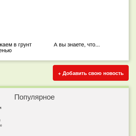
жаем в грунт
А вы знаете, что...
сенью
+ Добавить свою новость
Популярное
и
я
бе