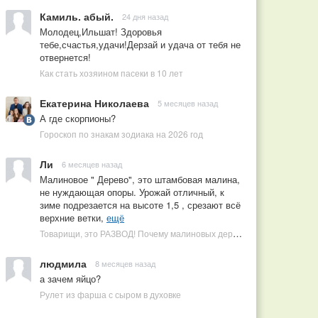
Камиль. абый.
24 дня назад
Молодец,Ильшат! Здоровья
тебе,счастья,удачи!Дерзай и удача от тебя не
отвернется!
Как стать хозяином пасеки в 10 лет
Екатерина Николаева
5 месяцев назад
А где скорпионы?
Гороскоп по знакам зодиака на 2026 год
Ли
6 месяцев назад
Малиновое " Дерево", это штамбовая малина,
не нуждающая опоры. Урожай отличный, к
зиме подрезается на высоте 1,5 , срезают всё
верхние ветки,
ещё
Товарищи, это РАЗВОД! Почему малиновых деревьев не бывает, или Как ушлые продавцы наживаются на мечтах садоводов
людмила
8 месяцев назад
а зачем яйцо?
Рулет из фарша с сыром в духовке