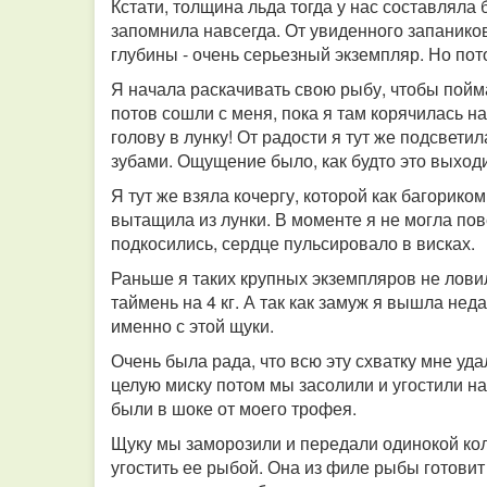
Кстати, толщина льда тогда у нас составляла б
запомнила навсегда. От увиденного запаников
глубины - очень серьезный экземпляр. Но пот
Я начала раскачивать свою рыбу, чтобы пойма
потов сошли с меня, пока я там корячилась на
голову в лунку! От радости я тут же подсвети
зубами. Ощущение было, как будто это выходи
Я тут же взяла кочергу, которой как багорик
вытащила из лунки. В моменте я не могла пове
подкосились, сердце пульсировало в висках.
Раньше я таких крупных экземпляров не ловил
таймень на 4 кг. А так как замуж я вышла нед
именно с этой щуки.
Очень была рада, что всю эту схватку мне уда
целую миску потом мы засолили и угостили на
были в шоке от моего трофея.
Щуку мы заморозили и передали одинокой кол
угостить ее рыбой. Она из филе рыбы готовит