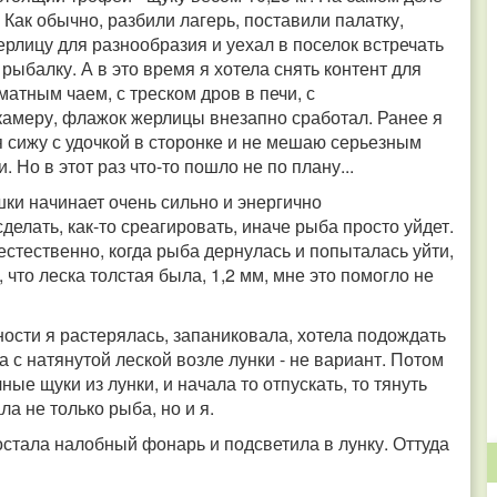
 Как обычно, разбили лагерь, поставили палатку,
ерлицу для разнообразия и уехал в поселок встречать
рыбалку. А в это время я хотела снять контент для
матным чаем, с треском дров в печи, с
камеру, флажок жерлицы внезапно сработал. Ранее я
я сижу с удочкой в сторонке и не мешаю серьезным
Но в этот раз что-то пошло не по плану...
тушки начинает очень сильно и энергично
делать, как-то среагировать, иначе рыба просто уйдет.
 естественно, когда рыба дернулась и попыталась уйти,
 что леска толстая была, 1,2 мм, мне это помогло не
ости я растерялась, запаниковала, хотела подождать
са с натянутой леской возле лунки - не вариант. Потом
ые щуки из лунки, и начала то отпускать, то тянуть
ла не только рыба, но и я.
остала налобный фонарь и подсветила в лунку. Оттуда