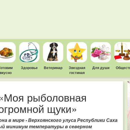
Готовим
Здоровье
Ветеринар
Звездная
Для души
Общест
вкусно
гостиная
 «Моя рыболовная
 огромной щуки»
на в мире - Верхоянского улуса Республики Саха
ный минимум температуры в северном