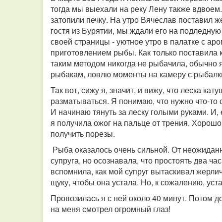
тогда мы выехали на реку Лену также вдвоем.
затопили печку. На утро Вячеслав поставил ж
гостя из Бурятии, мы ждали его на подледную 
своей страницы - уютное утро в палатке с аро
приготовлением рыбы. Как только поставила 
таким методом никогда не рыбачила, обычно 
рыбакам, ловлю моменты на камеру с рыбалки. 
Так вот, сижу я, значит, и вижу, что леска ка
разматываться. Я понимаю, что нужно что-то с
И начинаю тянуть за леску голыми руками. И,
я получила ожог на пальце от трения. Хорошо,
получить порезы.
Рыба оказалось очень сильной. От неожиданн
супруга, но осознавала, что простоять два ча
вспомнила, как мой супруг вытаскивал жерличн
щуку, чтобы она устала. Но, к сожалению, уста
Провозилась я с ней около 40 минут. Потом д
на меня смотрел огромный глаз!