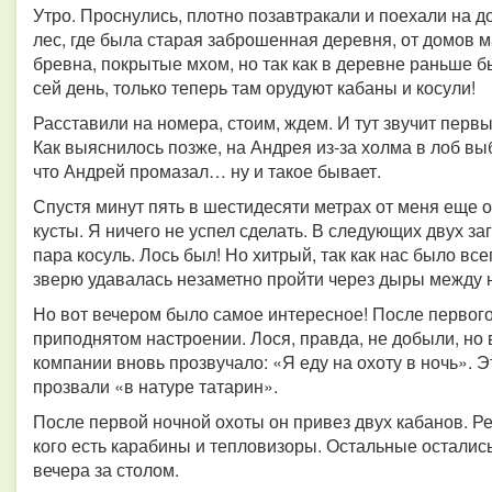
Утро. Проснулись, плотно позавтракали и поехали на 
лес, где была старая заброшенная деревня, от домов м
бревна, покрытые мхом, но так как в деревне раньше б
сей день, только теперь там орудуют кабаны и косули!
Расставили на номера, стоим, ждем. И тут звучит перв
Как выяснилось позже, на Андрея из-за холма в лоб в
что Андрей промазал… ну и такое бывает.
Спустя минут пять в шестидесяти метрах от меня еще о
кусты. Я ничего не успел сделать. В следующих двух з
пара косуль. Лось был! Но хитрый, так как нас было все
зверю удавалась незаметно пройти через дыры между 
Но вот вечером было самое интересное! После первого
приподнятом настроении. Лося, правда, не добыли, но 
компании вновь прозвучало: «Я еду на охоту в ночь». 
прозвали «в натуре татарин».
После первой ночной охоты он привез двух кабанов. Ре
кого есть карабины и тепловизоры. Остальные осталис
вечера за столом.