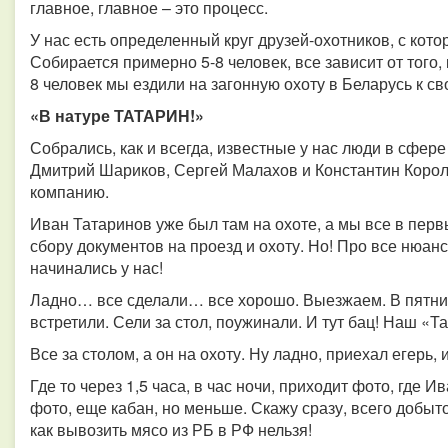
главное, главное – это процесс.
У нас есть определенный круг друзей-охотников, с ко
Собирается примерно 5-8 человек, все зависит от того,
8 человек мы ездили на загонную охоту в Беларусь к сво
«В натуре ТАТАРИН!»
Собрались, как и всегда, известные у нас люди в сфер
Дмитрий Шариков, Сергей Малахов и Константин Короле
компанию.
Иван Татаринов уже был там на охоте, а мы все в перв
сбору документов на проезд и охоту. Но! Про все нюанс
начинались у нас!
Ладно… все сделали… все хорошо. Выезжаем. В пятницу
встретили. Сели за стол, поужинали. И тут бац! Наш «Та
Все за столом, а он на охоту. Ну ладно, приехал егерь, 
Где то через 1,5 часа, в час ночи, приходит фото, где 
фото, еще кабан, но меньше. Скажу сразу, всего добыт
как вывозить мясо из РБ в РФ нельзя!