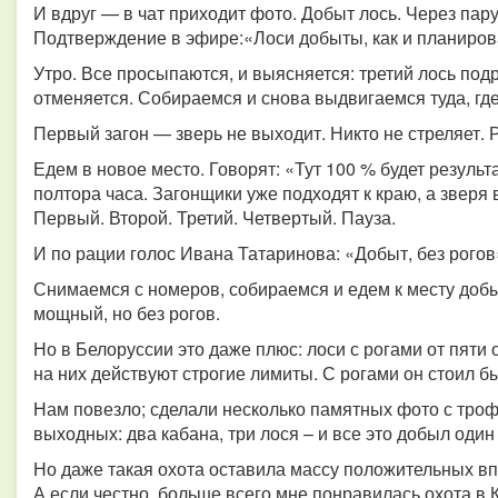
И вдруг — в чат приходит фото. Добыт лось. Через пар
Подтверждение в эфире:«Лоси добыты, как и планирова
Утро. Все просыпаются, и выясняется: третий лось под
отменяется. Собираемся и снова выдвигаемся туда, гд
Первый загон — зверь не выходит. Никто не стреляет. 
Едем в новое место. Говорят: «Тут 100 % будет резуль
полтора часа. Загонщики уже подходят к краю, а зверя 
Первый. Второй. Третий. Четвертый. Пауза.
И по рации голос Ивана Татаринова: «Добыт, без рогов
Снимаемся с номеров, собираемся и едем к месту добы
мощный, но без рогов.
Но в Белоруссии это даже плюс: лоси с рогами от пяти
на них действуют строгие лимиты. С рогами он стоил б
Нам повезло; сделали несколько памятных фото с трофе
выходных: два кабана, три лося – и все это добыл один 
Но даже такая охота оставила массу положительных вп
А если честно, больше всего мне понравилась охота в К