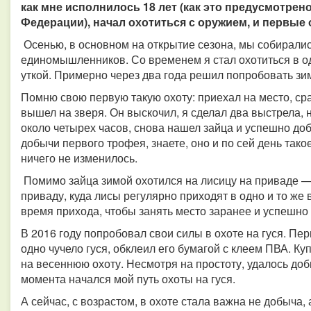
как мне исполнилось 18 лет (как это предусмотре
Федерации), начал охотиться с оружием, и первые
Осенью, в основном на открытие сезона, мы собирали
единомышленников. Со временем я стал охотиться в од
уткой. Примерно через два года решил попробовать зи
Помню свою первую такую охоту: приехал на место, сра
вышел на зверя. Он выскочил, я сделал два выстрела,
около четырех часов, снова нашел зайца и успешно доб
добычи первого трофея, знаете, оно и по сей день тако
ничего не изменилось.
Помимо зайца зимой охотился на лисицу на приваде —
приваду, куда лисы регулярно приходят в одно и то ж
время прихода, чтобы занять место заранее и успешно 
В 2016 году попробовал свои силы в охоте на гуся. Пе
одно чучело гуся, обклеил его бумагой с клеем ПВА. К
на весеннюю охоту. Несмотря на простоту, удалось доб
момента начался мой путь охоты на гуся.
А сейчас, с возрастом, в охоте стала важна не добыча,