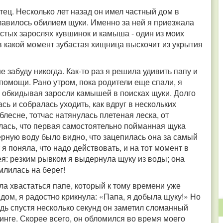
тец. Несколько лет назад он имел частный дом в
лавилось обилием щуки. Именно за ней я приезжала
стых зарослях кувшинок и камыша - один из моих
в какой момент зубастая хищница выскочит из укрытия
забуду никогда. Как-то раз я решила удивить папу и
 помощи. Рано утром, пока родители еще спали, я
, обкидывая заросли камышей в поисках щуки. Долго
ась и собралась уходить, как вдруг в нескольких
блесне, тотчас натянулась плетеная леска, от
лась, что первая самостоятельно пойманная щука
ерную воду было видно, что зацепилась она за самый
 я поняла, что надо действовать, и на тот момент в
ея: резким рывком я выдернула щуку из воды; она
млилась на берег!
ала хвастаться папе, который к тому времени уже
 дом, я радостно крикнула: «Папа, я добыла щуку!» Но
дь спустя несколько секунд он заметил сломанный
инге. Скорее всего, он обломился во время моего