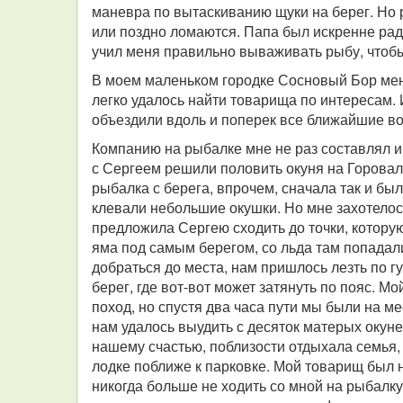
маневра по вытаскиванию щуки на берег. Но р
или поздно ломаются. Папа был искренне ра
учил меня правильно вываживать рыбу, чтоб
В моем маленьком городке Сосновый Бор мен
легко удалось найти товарища по интересам.
объездили вдоль и поперек все ближайшие во
Компанию на рыбалке мне не раз составлял и
с Сергеем решили половить окуня на Горова
рыбалка с берега, впрочем, сначала так и бы
клевали небольшие окушки. Но мне захотелось
предложила Сергею сходить до точки, котору
яма под самым берегом, со льда там попадал
добраться до места, нам пришлось лезть по 
берег, где вот-вот может затянуть по пояс. М
поход, но спустя два часа пути мы были на 
нам удалось выудить с десяток матерых окуней
нашему счастью, поблизости отдыхала семья, 
лодке поближе к парковке. Мой товарищ был 
никогда больше не ходить со мной на рыбалку