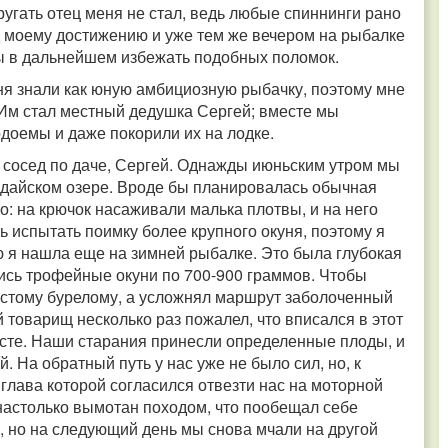
угать отец меня не стал, ведь любые спиннинги рано
д моему достижению и уже тем же вечером на рыбалке
ы в дальнейшем избежать подобных поломок.
я знали как юную амбициозную рыбачку, поэтому мне
 Им стал местный дедушка Сергей; вместе мы
доемы и даже покорили их на лодке.
 сосед по даче, Сергей. Однажды июньским утром мы
лдайском озере. Вроде бы планировалась обычная
ло: на крючок насаживали малька плотвы, и на него
 испытать поимку более крупного окуня, поэтому я
ю я нашла еще на зимней рыбалке. Это была глубокая
ись трофейные окуни по 700-900 граммов. Чтобы
густому бурелому, а усложнял маршрут заболоченный
ой товарищ несколько раз пожалел, что вписался в этот
месте. Наши старания принесли определенные плоды, и
. На обратный путь у нас уже не было сил, но, к
глава которой согласился отвезти нас на моторной
настолько вымотан походом, что пообещал себе
, но на следующий день мы снова мчали на другой