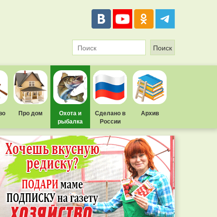
во
Про дом
Охота и
Сделано в
Архив
рыбалка
России