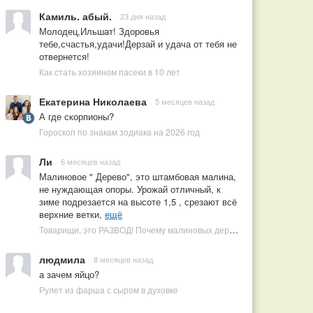
Камиль. абый.
23 дня назад
Молодец,Ильшат! Здоровья
тебе,счастья,удачи!Дерзай и удача от тебя не
отвернется!
Как стать хозяином пасеки в 10 лет
Екатерина Николаева
5 месяцев назад
А где скорпионы?
Гороскоп по знакам зодиака на 2026 год
Ли
6 месяцев назад
Малиновое " Дерево", это штамбовая малина,
не нуждающая опоры. Урожай отличный, к
зиме подрезается на высоте 1,5 , срезают всё
верхние ветки,
ещё
Товарищи, это РАЗВОД! Почему малиновых деревьев не бывает, или Как ушлые продавцы наживаются на мечтах садоводов
людмила
8 месяцев назад
а зачем яйцо?
Рулет из фарша с сыром в духовке