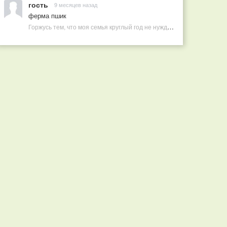
гость
9 месяцев назад
ферма пшик
Горжусь тем, что моя семья круглый год не нуждается в покупных витаминах