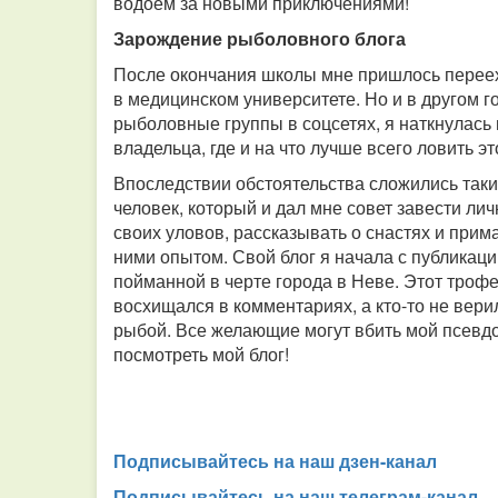
водоем за новыми приключениями!
Зарождение рыболовного блога
После окончания школы мне пришлось перееха
в медицинском университете. Но и в другом 
рыболовные группы в соцсетях, я наткнулась 
владельца, где и на что лучше всего ловить э
Впоследствии обстоятельства сложились таки
человек, который и дал мне совет завести ли
своих уловов, рассказывать о снастях и прим
ними опытом. Свой блог я начала с публикации
пойманной в черте города в Неве. Этот трофе
восхищался в комментариях, а кто-то не вери
рыбой. Все желающие могут вбить мой псевдо
посмотреть мой блог!
Подписывайтесь на наш дзен-канал
Подписывайтесь на наш телеграм-канал