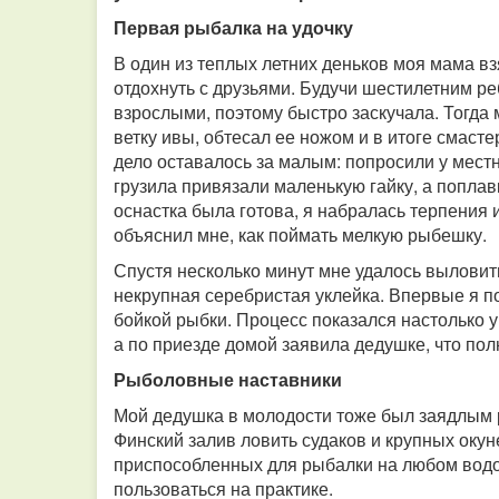
Первая рыбалка на удочку
В один из теплых летних деньков моя мама в
отдохнуть с друзьями. Будучи шестилетним ре
взрослыми, поэтому быстро заскучала. Тогда
ветку ивы, обтесал ее ножом и в итоге смас
дело оставалось за малым: попросили у местн
грузила привязали маленькую гайку, а поплав
оснастка была готова, я набралась терпения 
объяснил мне, как поймать мелкую рыбешку.
Спустя несколько минут мне удалось выловит
некрупная серебристая уклейка. Впервые я 
бойкой рыбки. Процесс показался настолько у
а по приезде домой заявила дедушке, что по
Р
ыболовные наставники
Мой дедушка в молодости тоже был заядлым р
Финский залив ловить судаков и крупных окун
приспособленных для рыбалки на любом водое
пользоваться на практике.