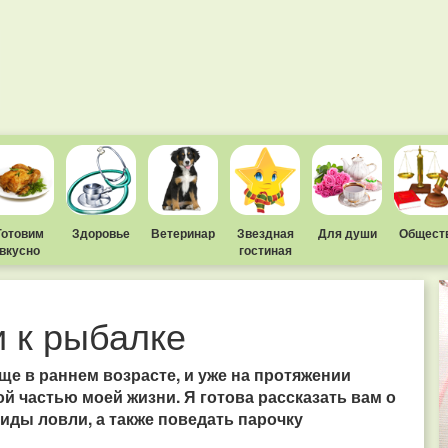
Готовим
Здоровье
Ветеринар
Звездная
Для души
Общест
вкусно
гостиная
 к рыбалке
ще в раннем возрасте, и уже на протяжении
й частью моей жизни. Я готова рассказать вам о
виды ловли, а также поведать парочку