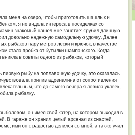
зяла меня на озеро, чтобы приготовить шашлык и
бенком, я не видела интереса в посиделках со
 мамин знакомый нашел мне занятие: срубил длинную
терил довольно надежную самодельную удочку. Далее
ых рыбаков пару метров лески и крючок, в качестве
ком стала пробка от бутылки шампанского. Когда
и вникла в советы одного из рыбаков, который
ь первую рыбу на поплавочную удочку, это оказалась
почувствовала прилив адреналина от сопротивления
влекательным, что до самого вечера я ловила уклеек,
любила рыбалку.
ыболовом, он имел свой катер, на котором выходил в
ей. В гараже он хранил целый арсенал из снастей,
ме; ими он с радостью делился со мной, а также учил