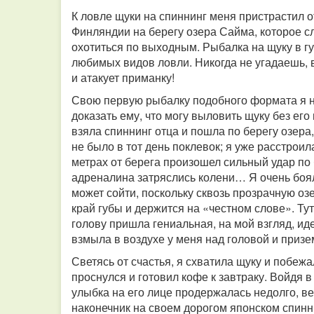
К ловле щуки на спиннинг меня пристрастил о
Финляндии на берегу озера Сайма, которое с
охотиться по выходным. Рыбалка на щуку в гу
любимых видов ловли. Никогда не угадаешь, 
и атакует приманку!
Свою первую рыбалку подобного формата я не 
доказать ему, что могу выловить щуку без его
взяла спиннинг отца и пошла по берегу озера
не было в тот день поклевок; я уже расстроил
метрах от берега произошел сильный удар по 
адреналина затряслись колени… Я очень боя
может сойти, поскольку сквозь прозрачную оз
край губы и держится на «честном слове». Тут
голову пришла гениальная, на мой взгляд, ид
взмыла в воздухе у меня над головой и призе
Светясь от счастья, я схватила щуку и побеж
проснулся и готовил кофе к завтраку. Войдя в
улыбка на его лице продержалась недолго, ве
наконечник на своем дорогом японском спинн