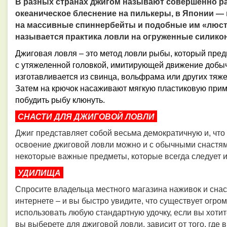
В разных странах джигом называют совершенно ра
океаническое блеснение на пилькеры, в Японии 
на массивные спиннербейты и подобные им «люст
называется практика ловли на огруженные силико
Джиговая ловля – это метод ловли рыбы, который пре
с утяжеленной головкой, имитирующей движение добы
изготавливается из свинца, вольфрама или других тяже
Затем на крючок насаживают мягкую пластиковую прима
побудить рыбу клюнуть.
СНАСТИ ДЛЯ ДЖИГОВОЙ ЛОВЛИ
Джиг представляет собой весьма демократичную и, что
освоение джиговой ловли можно и с обычными снастями
некоторые важные предметы, которые всегда следует и
УДИЛИЩА
Спросите владельца местного магазина наживок и сна
интернете – и вы быстро увидите, что существует огро
использовать любую стандартную удочку, если вы хотите
вы выберете для джиговой ловли, зависит от того, гд