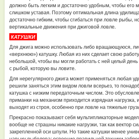
должно быть легким и достаточно удобным, чтобы его 
слишком уставая. Поэтому оптимальная длина удилища 
достаточно гибким, чтобы сгибаться при ловле рыбы, 
вертикальные движения при джиговой ловле.
КАТУШКИ
Для джига можно использовать либо вращающуюся, либ
«верхнюю») катушку. Любая из них сделает свою работ
небольшой, чтобы вы могли работать с ней целый день 
с рыбой, которую вы ловите.
Для нерегулярного джига может применяться любая уд
решили заняться этим видом ловли всерьез, то понад
катушка с низким передаточным числом. Это обусловле
приманки на механизм приходится изрядная нагрузка,
выходят из строя, особенно при ловле на тяжелые груз
Прекрасно показывают себя мультипликаторные модели
вообще не страшны никакие нагрузки, так как вектор с
закрепленной оси шпули. Но такие катушки менее унив
навыку рыболова: освоение правильной техники заброс