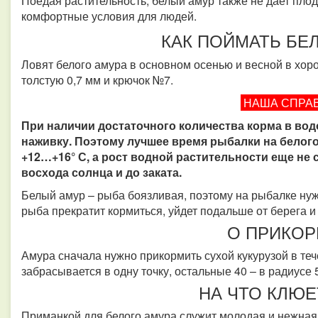
Поедая растительность, белый амур также не дает плод
комфортные условия для людей.
КАК ПОЙМАТЬ БЕ
Ловят белого амура в основном осенью и весной в хор
толстую 0,7 мм и крючок №7.
НАША СПРА
При наличии достаточного количества корма в вод
наживку. Поэтому лучшее время рыбалки на белого 
+12…+16° С, а рост водной растительности еще не
восхода солнца и до заката.
Белый амур – рыба боязливая, поэтому на рыбалке ну
рыба прекратит кормиться, уйдет подальше от берега и
О ПРИКОР
Амура сначала нужно прикормить сухой кукурузой в те
забрасывается в одну точку, остальные 40 – в радиусе 
НА ЧТО КЛЮЕ
Приманкой для белого амура служит молодая и нежная 