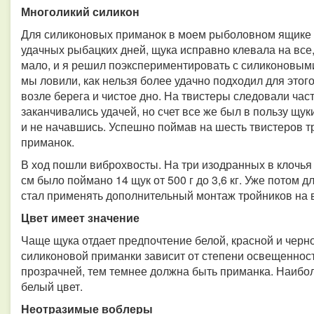
Многоликий силикон
Для силиконовых приманок в моем рыболовном ящике все
удачных рыбацких дней, щука исправно клевала на все,
мало, и я решил поэкспериментировать с силиконовыми
мы ловили, как нельзя более удачно подходил для этог
возле берега и чистое дно. На твистеры следовали час
заканчивались удачей, но счет все же был в пользу щук
и не начавшись. Успешно поймав на шесть твистеров тр
приманок.
В ход пошли виброхвосты. На три изодранных в клочья
см было поймано 14 щук от 500 г до 3,6 кг. Уже потом 
стал применять дополнительный монтаж тройников на 
Цвет имеет значение
Чаще щука отдает предпочтение белой, красной и черно
силиконовой приманки зависит от степени освещенност
прозрачней, тем темнее должна быть приманка. Наибо
белый цвет.
Неотразимые воблеры