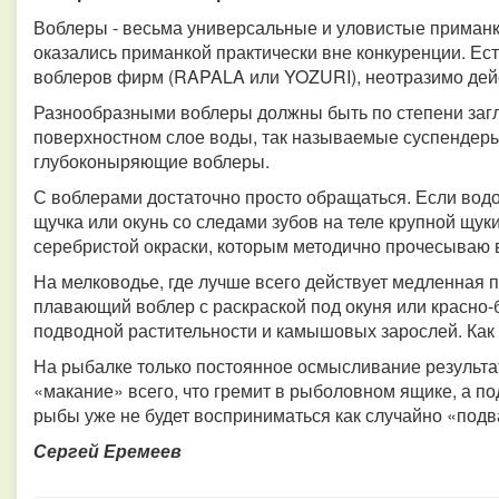
Воблеры - весьма универсальные и уловистые приманк
оказались приманкой практически вне конкуренции. Ес
воблеров фирм (RAPALA или YOZURI), неотразимо дей
Разнообразными воблеры должны быть по степени заглу
поверхностном слое воды, так называемые суспендеры
глубоконыряющие воблеры.
С воблерами достаточно просто обращаться. Если вод
щучка или окунь со следами зубов на теле крупной щуки
серебристой окраски, которым методично прочесываю в
На мелководье, где лучше всего действует медленная 
плавающий воблер с раскраской под окуня или красно-
подводной растительности и камышовых зарослей. Как 
На рыбалке только постоянное осмысливание результа
«макание» всего, что гремит в рыболовном ящике, а по
рыбы уже не будет восприниматься как случайно «подв
Сергей Еремеев