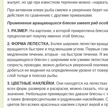
жалует, но где при известном терпении можно «нарват
При активном клеве рыба смелее и увереннее берет н
действия по сравнению с другими приманками.
Применение вращающихся блесен имеет ряд осо
1. РАЗМЕР.
На картонке, к которой прикреплена блесна
предполагает покупку именно этой блесны.
2. ФОРМА ЛЕПЕСТКА.
Более широкие лепестки враща
вращаются быстрее и под меньшим углом. Первые сове
медленном течении, вторые - на быстром течении. Я же
вращающихся блесен с широкими или узкими лепесткам
скорость проводки, можно добиться уверенной поклевк
добиться ее ведения на определенном уровне от пове
слой толщи в поисках рыбы.
3. ЦВЕТНЫЕ НАКЛЕЙКИ.
Они находятся на лепестка
всех форм, размеров и раскраски, можно сказать, что ц
значение. Небольшое преимущество давали блесны с ч
а также флюоресцентными и радужными наклейками. О
цветов без всяких красочных наклеек служат верой и пр