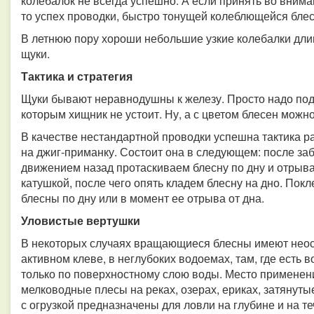
колебалок не всегда успешно. А если принять во вни
то успех проводки, быстро тонущей колеблющейся блес
В летнюю пору хороши небольшие узкие колебалки дли
щуки.
Тактика и стратегия
Щуки бывают неравнодушны к железу. Просто надо под
которым хищник не устоит. Ну, а с цветом блесен можн
В качестве нестандартной проводки успешна тактика 
на джиг-приманку. Состоит она в следующем: после за
движением назад протаскиваем блесну по дну и отрыва
катушкой, после чего опять кладем блесну на дно. Пок
блесны по дну или в момент ее отрыва от дна.
Уловистые вертушки
В некоторых случаях вращающиеся блесны имеют нео
активном клеве, в неглубоких водоемах, там, где есть 
только по поверхностному слою воды. Место применени
мелководные плесы на реках, озерах, ериках, затянут
с огрузкой предназначены для ловли на глубине и на те