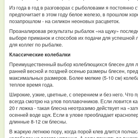
Из года в год в разговорах с рыболовами я постоянно 
предпочитает в этом году белое железо, в прошлом хо
позапрошлом - на силикон неоновых расцветок.
Проаналировав результаты рыбалок «на щуку» последн
выборе приманок и способов их подачи для успешной л
для коллег по рыбалке.
Классические колебалки
Преимущественный выбор колеблющихся блесен для ло
ранней весной и поздней осенью размеры блесен, пре
максимальных размеров. Более мелкие (5-10 см) коле
теплое время года.
Широкие, узкие, цветные, с оперением и без него. Что
всегда смотрю на улов поплавочников. Если ловится кар
20 г ложка - такая блесна неотразимо действует на «з
осенней воде щук. Если в улове преобладает красноперк
длинные 8-12 см блесны.
В жаркую летнюю пору, когда порой клев длится полча