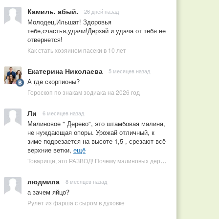
Камиль. абый.
26 дней назад
Молодец,Ильшат! Здоровья
тебе,счастья,удачи!Дерзай и удача от тебя не
отвернется!
Как стать хозяином пасеки в 10 лет
Екатерина Николаева
5 месяцев назад
А где скорпионы?
Гороскоп по знакам зодиака на 2026 год
Ли
6 месяцев назад
Малиновое " Дерево", это штамбовая малина,
не нуждающая опоры. Урожай отличный, к
зиме подрезается на высоте 1,5 , срезают всё
верхние ветки,
ещё
Товарищи, это РАЗВОД! Почему малиновых деревьев не бывает, или Как ушлые продавцы наживаются на мечтах садоводов
людмила
8 месяцев назад
а зачем яйцо?
Рулет из фарша с сыром в духовке