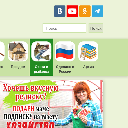
во
Про дом
Охота и
Сделано в
Архив
рыбалка
России