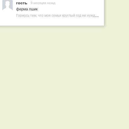
гость
9 месяцев назад
ферма пшик
Горжусь тем, что моя семья круглый год не нуждается в покупных витаминах