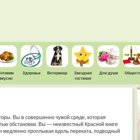
Готовим
Здоровье
Ветеринар
Звездная
Для души
Общест
вкусно
гостиная
торы. Вы в совершенно чужой среде, которая
тью обстановки. Вы — неизвестный Красной книге
и медленно проплывая вдоль переката, подводный