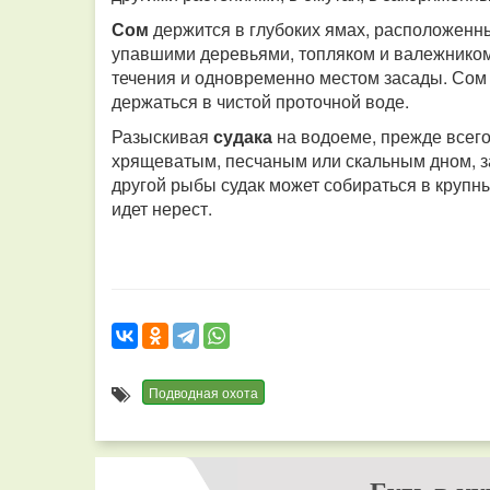
Сом
держится в глубоких ямах, расположенн
упавшими деревьями, топляком и валежником.
течения и одновременно местом засады. Сом и
держаться в чистой проточной воде.
Разыскивая
судака
на водоеме, прежде всего
хрящеватым, песчаным или скальным дном, з
другой рыбы судак может собираться в крупны
идет нерест.
Подводная охота