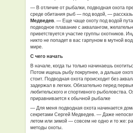
— В отличие от рыбалки, подводная охота пр
среде обитания рыб — под водой, — рассказ
Медведев
. — Еще чаще охоту под водой пут
подводное плавание с аквалангом, желательн
приветствуется участие группы охотников. Ин
никто не попадет в вас гарпуном в мутной вод
мире.
С чего начать
В начале, когда ты только начинаешь охотитьс
Потом ищешь рыбу покрупнее, а дальше охоти
стоит. Подводная охота происходит без аквала
задержал в легких. Обязательно перед перв
любительского и спортивного рыболовства. О
приравнивается к обычной рыбалке
— Для меня подводная охота начинается дома.
секретами Сергей Медведев. — Даже непосвя
летом или зимой — совсем не одно и то же: р
методы охоты.