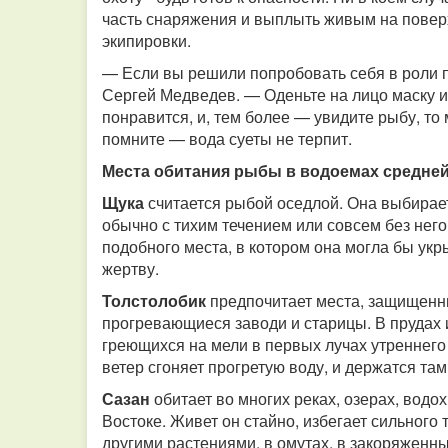
часть снаряжения и выплыть живым на поверхн
экипировки.
— Если вы решили попробовать себя в роли п
Сергей Медведев. — Оденьте на лицо маску и 
понравится, и, тем более — увидите рыбу, то
помните — вода суеты не терпит.
Места обитания рыбы в водоемах средне
Щука
считается рыбой оседлой. Она выбирае
обычно с тихим течением или совсем без него
подобного места, в котором она могла бы укр
жертву.
Толстолобик
предпочитает места, защищенн
прогревающиеся заводи и старицы. В прудах 
греющихся на мели в первых лучах утреннего
ветер сгоняет прогретую воду, и держатся там
Сазан
обитает во многих реках, озерах, вод
Востоке. Живет он стайно, избегает сильного 
другими растениями, в омутах, в закоряженны