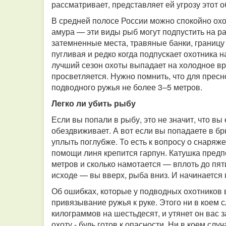
рассматривает, представляет ей угрозу этот о
В средней полосе России можно спокойно охот
амура — эти виды рыб могут подпустить на ра
затемненные места, травяные банки, границу
пугливая и редко когда подпускает охотника 
лучший сезон охоты выпадает на холодное вр
просветляется. Нужно помнить, что для прес
подводного ружья не более 3–5 метров.
Легко ли убить рыбу
Если вы попали в рыбу, это не значит, что вы
обездвиживает. А вот если вы попадаете в бр
уплыть поглубже. То есть к вопросу о снаряж
помощи линя крепится гарпун. Катушка предпо
метров и сколько намотается — вплоть до пят
исходе — вы вверх, рыба вниз. И начинаетс
Об ошибках, которые у подводных охотников 
привязывание ружья к руке. Этого ни в коем с
килограммов на шестьдесят, и утянет он вас 
охоту - будь готов к опасности. Ни в коем сл