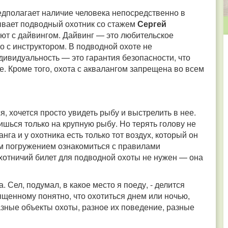
едполагает наличие человека непосредственно в
ывает подводный охотник со стажем
Сергей
ают с дайвингом. Дайвинг — это любительское
о с инструктором. В подводной охоте не
дивидуальность — это гарантия безопасности, что
е. Кроме того, охота с аквалангом запрещена во всем
я, хочется просто увидеть рыбу и выстрелить в нее.
шься только на крупную рыбу. Но терять голову не
нга и у охотника есть только тот воздух, который он
ым погружением ознакомиться с правилами
хотничий билет для подводной охоты не нужен — она
 Сел, подумал, в какое место я поеду, - делится
щенному понятно, что охотиться днем или ночью,
азные объекты охоты, разное их поведение, разные