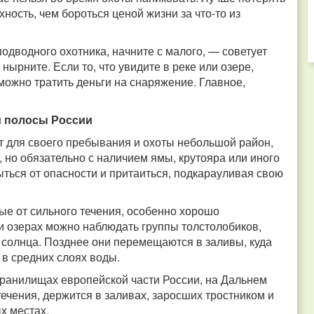
ость, чем бороться ценой жизни за что-то из
одводного охотника, начните с малого, — советует
нырните. Если то, что увидите в реке или озере,
 можно тратить деньги на снаряжение. Главное,
й полосы России
т для своего пребывания и охоты небольшой район,
, но обязательно с наличием ямы, крутояра или иного
ыться от опасности и притаиться, подкарауливая свою
ые от сильного течения, особенно хорошо
и озерах можно наблюдать группы толстолобиков,
 солнца. Позднее они перемещаются в заливы, куда
 в средних слоях воды.
охранилищах европейской части России, на Дальнем
течения, держится в заливах, заросших тростником и
х местах.