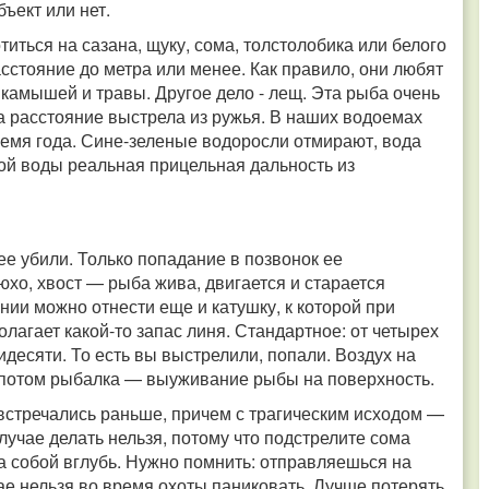
бъект или нет.
иться на сазана, щуку, сома, толстолобика или белого
сстояние до метра или менее. Как правило, они любят
 камышей и травы. Другое дело - лещ. Эта рыба очень
на расстояние выстрела из ружья. В наших водоемах
емя года. Сине-зеленые водоросли отмирают, вода
ной воды реальная прицельная дальность из
 ее убили. Только попадание в позвонок ее
юхо, хвост — рыба жива, двигается и старается
ении можно отнести еще и катушку, к которой при
лагает какой-то запас линя. Стандартное: от четырех
идесяти. То есть вы выстрелили, попали. Воздух на
я потом рыбалка — выуживание рыбы на поверхность.
встречались раньше, причем с трагическим исходом —
лучае делать нельзя, потому что подстрелите сома
за собой вглубь. Нужно помнить: отправляешься на
учае нельзя во время охоты паниковать. Лучше потерять