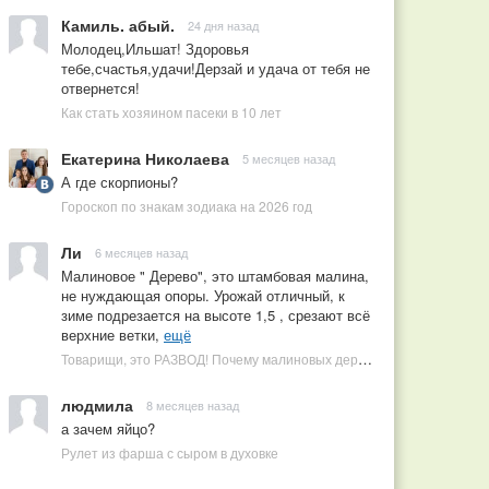
Камиль. абый.
24 дня назад
Молодец,Ильшат! Здоровья
тебе,счастья,удачи!Дерзай и удача от тебя не
отвернется!
Как стать хозяином пасеки в 10 лет
Екатерина Николаева
5 месяцев назад
А где скорпионы?
Гороскоп по знакам зодиака на 2026 год
Ли
6 месяцев назад
Малиновое " Дерево", это штамбовая малина,
не нуждающая опоры. Урожай отличный, к
зиме подрезается на высоте 1,5 , срезают всё
верхние ветки,
ещё
Товарищи, это РАЗВОД! Почему малиновых деревьев не бывает, или Как ушлые продавцы наживаются на мечтах садоводов
людмила
8 месяцев назад
а зачем яйцо?
Рулет из фарша с сыром в духовке