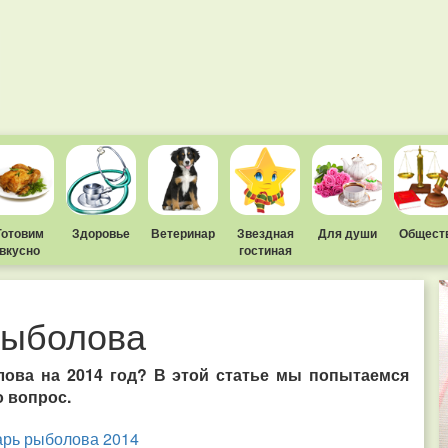
Готовим
Здоровье
Ветеринар
Звездная
Для души
Общест
вкусно
гостиная
рыболова
ова на 2014 год? В этой статье мы попытаемся
о вопрос.