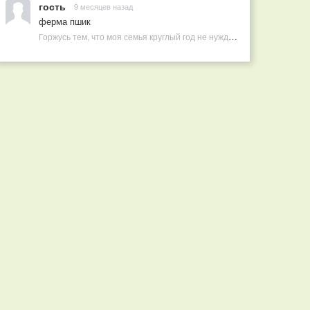
гость
9 месяцев назад
ферма пшик
Горжусь тем, что моя семья круглый год не нуждается в покупных витаминах