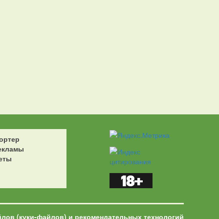
ортер
екламы
еты
йлов (куки-файлов) и рекомендательных технологий