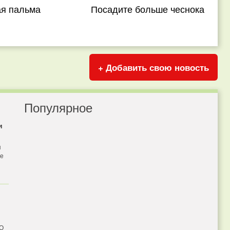
ая пальма
Посадите больше чеснока
+ Добавить свою новость
Популярное
и
я
бе
 О