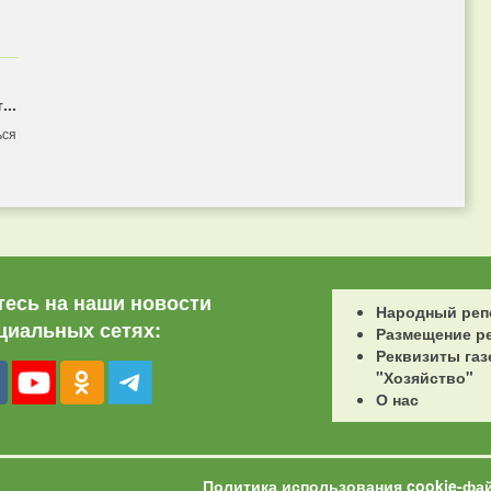
...
ься
есь на наши новости
Народный реп
циальных сетях:
Размещение р
Реквизиты газ
"Хозяйство"
О нас
Политика использования cookie-фа