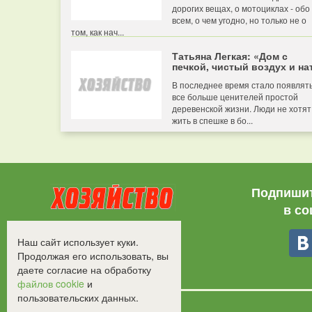
дорогих вещах, о мотоциклах - обо
всем, о чем угодно, но только не о
том, как нач...
Татьяна Легкая: «Дом с
печкой, чистый воздух и нат
В последнее время стало появлят
все больше ценителей простой
деревенской жизни. Люди не хотят
жить в спешке в бо...
Подпишит
в со
Все права защищены.
Наш сайт использует куки.
©2008-2017 - "Хозяйство"
Продолжая его использовать, вы
даете согласие на обработку
файлов cookie
и
пользовательских данных.