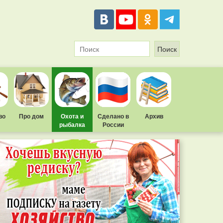
во
Про дом
Охота и
Сделано в
Архив
рыбалка
России