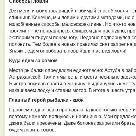
Способы ловли
Для меня и моих товарищей любимый способ ловли - эт
спиннинг. Конечно, мы ловим и другими методами, но оч
излюбленные способы малоэффективны. Но что-то нов
троллинг - не понравилось, слишком для нас нудно, пр
экспериментируем понемногу. Недавно подвернулся слу
половить. Тем более в новых правилах снят запрет на 
Значит, едем опробовать новый для нас вид ловли!
Куда едем за сомом
Место рыбалки определили единогласно: Ахтуба в райо
Астраханской. Там и ямы есть, и места несильно заезж
Быстро покидав снасти в машину, выдвинулись к месту
накачиваем лодку и ставим мотор. В итоге в шесть утр
Главный герой рыбалки - квок
Проблема одна: знаю про ловлю на квок только теорети
поэтому немного волнуюсь и нервничаю. Мои предложен
джига были пресечены. Даже болонез запретили брать, 
будем ловить сомов.