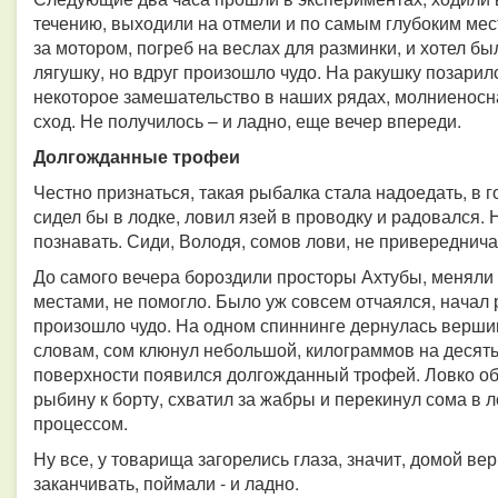
течению, выходили на отмели и по самым глубоким мест
за мотором, погреб на веслах для разминки, и хотел б
лягушку, но вдруг произошло чудо. На ракушку позарил
некоторое замешательство в наших рядах, молниенос
сход. Не получилось – и ладно, еще вечер впереди.
Долгожданные трофеи
Честно признаться, такая рыбалка стала надоедать, в 
сидел бы в лодке, ловил язей в проводку и радовался. 
познавать. Сиди, Володя, сомов лови, не привереднича
До самого вечера бороздили просторы Ахтубы, меняли 
местами, не помогло. Было уж совсем отчаялся, начал 
произошло чудо. На одном спиннинге дернулась вершинк
словам, сом клюнул небольшой, килограммов на десять
поверхности появился долгожданный трофей. Ловко об
рыбину к борту, схватил за жабры и перекинул сома в л
процессом.
Ну все, у товарища загорелись глаза, значит, домой ве
заканчивать, поймали - и ладно.