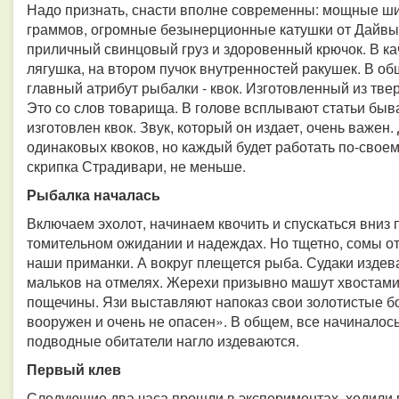
Надо признать, снасти вполне современны: мощные ши
граммов, огромные безынерционные катушки от Дайвы,
приличный свинцовый груз и здоровенный крючок. В ка
лягушка, на втором пучок внутренностей ракушек. В общ
главный атрибут рыбалки - квок. Изготовленный из тв
Это со слов товарища. В голове всплывают статьи быва
изготовлен квок. Звук, который он издает, очень важен
одинаковых квоков, но каждый будет работать по-своем
скрипка Страдивари, не меньше.
Рыбалка началась
Включаем эхолот, начинаем квочить и спускаться вниз 
томительном ожидании и надеждах. Но тщетно, сомы о
наши приманки. А вокруг плещется рыба. Судаки издев
мальков на отмелях. Жерехи призывно машут хвостами.
пощечины. Язи выставляют напоказ свои золотистые бока
вооружен и очень не опасен». В общем, все начиналось
подводные обитатели нагло издеваются.
Первый клев
Следующие два часа прошли в экспериментах, ходили в